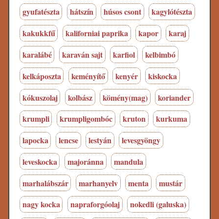
gyufatészta
hátszín
húsos csont
kagylótészta
kakukkfű
kaliforniai paprika
kapor
karaj
karalábé
karaván sajt
karfiol
kelbimbó
kelkáposzta
keményítő
kenyér
kiskocka
kókuszolaj
kolbász
kömény(mag)
koriander
krumpli
krumpligombóc
kruton
kurkuma
lapocka
lencse
lestyán
levesgyöngy
leveskocka
majoránna
mandula
marhalábszár
marhanyelv
menta
mustár
nagy kocka
napraforgóolaj
nokedli (galuska)