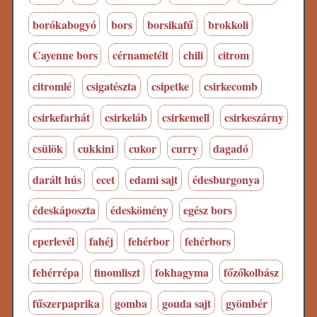
borókabogyó
bors
borsikafű
brokkoli
Cayenne bors
cérnametélt
chili
citrom
citromlé
csigatészta
csipetke
csirkecomb
csirkefarhát
csirkeláb
csirkemell
csirkeszárny
csülök
cukkini
cukor
curry
dagadó
darált hús
ecet
edami sajt
édesburgonya
édeskáposzta
édeskömény
egész bors
eperlevél
fahéj
fehérbor
fehérbors
fehérrépa
finomliszt
fokhagyma
főzőkolbász
fűszerpaprika
gomba
gouda sajt
gyömbér