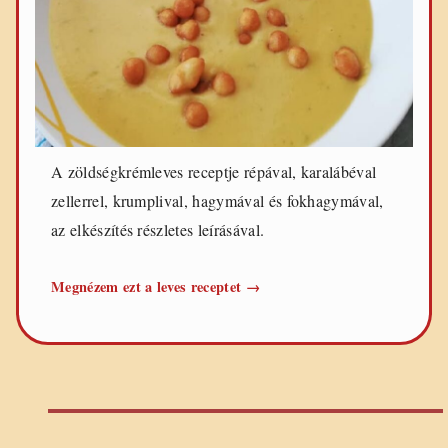
e
t
e
k
A zöldségkrémleves receptje répával, karalábéval
zellerrel, krumplival, hagymával és fokhagymával,
az elkészítés részletes leírásával.
Zöldségkrémleves
Megnézem ezt a leves receptet
→