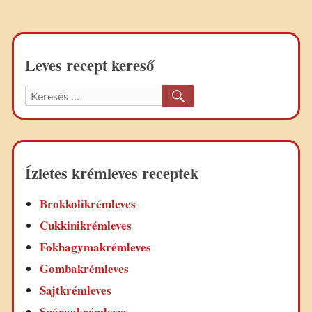
Leves recept kereső
KERESÉS
Keresett
recept:
Ízletes krémleves receptek
Brokkolikrémleves
Cukkinikrémleves
Fokhagymakrémleves
Gombakrémleves
Sajtkrémleves
Spárgakrémleves