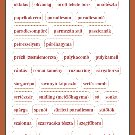
oldalas
olívaolaj
őrölt fekete bors
orsótészta
paprikakrém
paradicsom
paradicsomlé
paradicsompüré
parmezán sajt
paszternák
petrezselyem
póréhagyma
prézli (zsemlemorzsa)
pulykacomb
pulykamell
rántás
római kömény
rozmaring
sárgaborsó
sárgarépa
savanyú káposzta
sertés comb
sertészsír
snidling (metélőhagyma)
só
sonka
spárga
spenót
sűrített paradicsom
sütőtök
szalonna
szarvacska tészta
szegfűbors