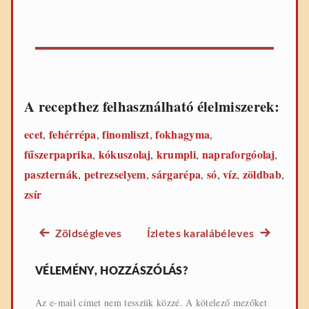
A recepthez felhasználható élelmiszerek:
ecet
fehérrépa
finomliszt
fokhagyma
,
,
,
,
fűszerpaprika
kókuszolaj
krumpli
napraforgóolaj
,
,
,
,
paszternák
petrezselyem
sárgarépa
só
víz
zöldbab
,
,
,
,
,
,
zsír
Előző
Következő
Zöldségleves
Ízletes karalábéleves
Bejegyzés
leves
leves
navigáció
recept:
recept:
VÉLEMÉNY, HOZZÁSZÓLÁS?
Az e-mail címet nem tesszük közzé.
A kötelező mezőket