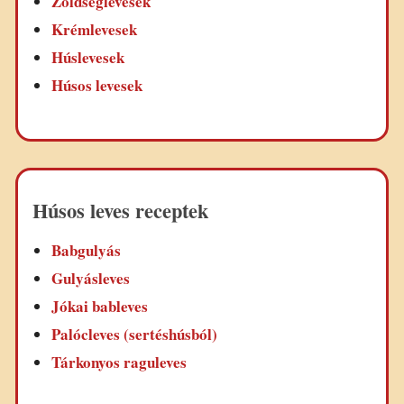
Zöldséglevesek
Krémlevesek
Húslevesek
Húsos levesek
Húsos leves receptek
Babgulyás
Gulyásleves
Jókai bableves
Palócleves (sertéshúsból)
Tárkonyos raguleves