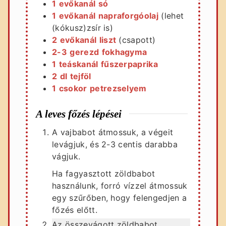
1
evőkanál
só
1
evőkanál
napraforgóolaj
(lehet
(kókusz)zsír is)
2
evőkanál
liszt
(csapott)
2-3
gerezd
fokhagyma
1
teáskanál
fűszerpaprika
2
dl
tejföl
1
csokor
petrezselyem
A leves főzés lépései
A vajbabot átmossuk, a végeit
levágjuk, és 2-3 centis darabba
vágjuk.
Ha fagyasztott zöldbabot
használunk, forró vízzel átmossuk
egy szűrőben, hogy felengedjen a
főzés előtt.
Az összevágott zöldbabot