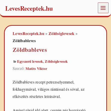
LevesReceptek.hu
MEN
Ü
L
e
v
LevesReceptek.hu
Zöldséglevesek
»
»
e
s
Zöldbableves
e
Zöldbableves
k
,
r
,
Egyszerű levesek
Zöldséglevesek
e
c
Szerző:
Matits Viktor
e
p
t
Zöldbableves recept petrezselyemmel,
e
fokhagymával, világos rántással és sóval, az
k
,
elkészítés részletes leírásával.
ö
t
l
Amivel rövid idő alatt, csupán pár hozzávaló