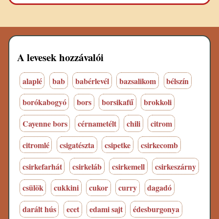
A levesek hozzávalói
alaplé
bab
babérlevél
bazsalikom
bélszín
borókabogyó
bors
borsikafű
brokkoli
Cayenne bors
cérnametélt
chili
citrom
citromlé
csigatészta
csipetke
csirkecomb
csirkefarhát
csirkeláb
csirkemell
csirkeszárny
csülök
cukkini
cukor
curry
dagadó
darált hús
ecet
edami sajt
édesburgonya