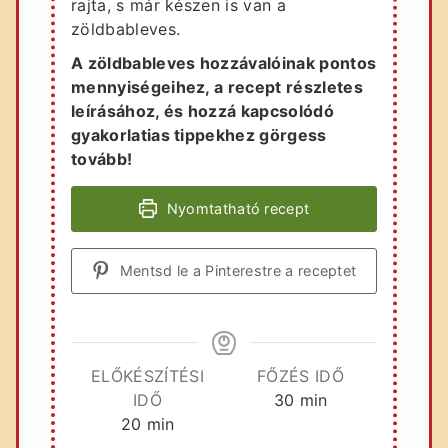
rajta, s már készen is van a
zöldbableves.
A zöldbableves hozzávalóinak pontos
mennyiségeihez, a recept részletes
leírásához, és hozzá kapcsolódó
gyakorlatias tippekhez görgess
tovább!
Nyomtatható recept
Mentsd le a Pinterestre a receptet
ELŐKÉSZÍTÉSI
FŐZÉS IDŐ
perc
IDŐ
30
min
perc
20
min