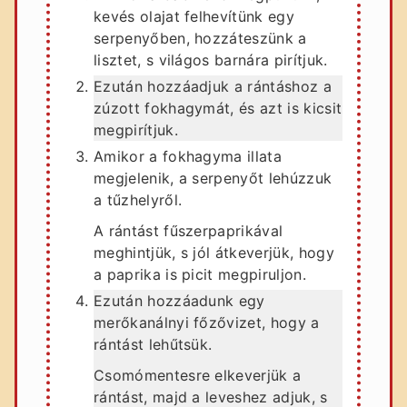
kevés olajat felhevítünk egy
serpenyőben, hozzáteszünk a
lisztet, s világos barnára pirítjuk.
Ezután hozzáadjuk a rántáshoz a
zúzott fokhagymát, és azt is kicsit
megpirítjuk.
Amikor a fokhagyma illata
megjelenik, a serpenyőt lehúzzuk
a tűzhelyről.
A rántást fűszerpaprikával
meghintjük, s jól átkeverjük, hogy
a paprika is picit megpiruljon.
Ezután hozzáadunk egy
merőkanálnyi főzővizet, hogy a
rántást lehűtsük.
Csomómentesre elkeverjük a
rántást, majd a leveshez adjuk, s