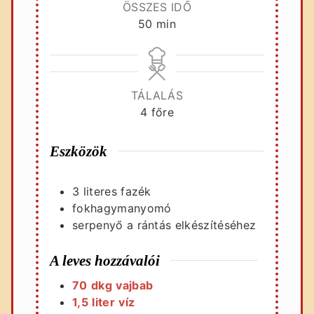
ÖSSZES IDŐ
perc
50
min
TÁLALÁS
4
főre
Eszközök
3 literes fazék
fokhagymanyomó
serpenyő a rántás elkészítéséhez
A leves hozzávalói
70
dkg
vajbab
1,5
liter
víz