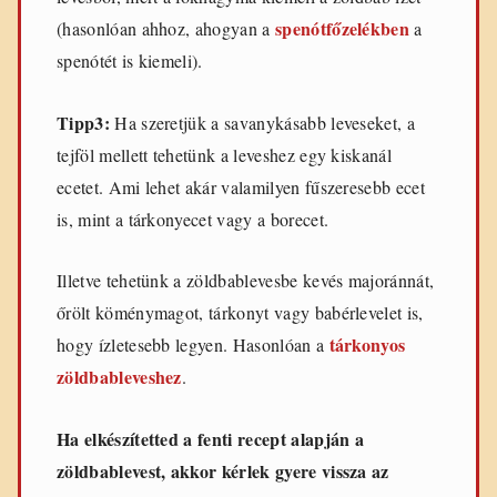
spenótfőzelékben
(hasonlóan ahhoz, ahogyan a
a
spenótét is kiemeli).
Tipp3:
Ha szeretjük a savanykásabb leveseket, a
tejföl mellett tehetünk a leveshez egy kiskanál
ecetet. Ami lehet akár valamilyen fűszeresebb ecet
is, mint a tárkonyecet vagy a borecet.
Illetve tehetünk a zöldbablevesbe kevés majoránnát,
őrölt köménymagot, tárkonyt vagy babérlevelet is,
tárkonyos
hogy ízletesebb legyen. Hasonlóan a
zöldbableveshez
.
Ha elkészítetted a fenti recept alapján a
zöldbablevest, akkor kérlek gyere vissza az