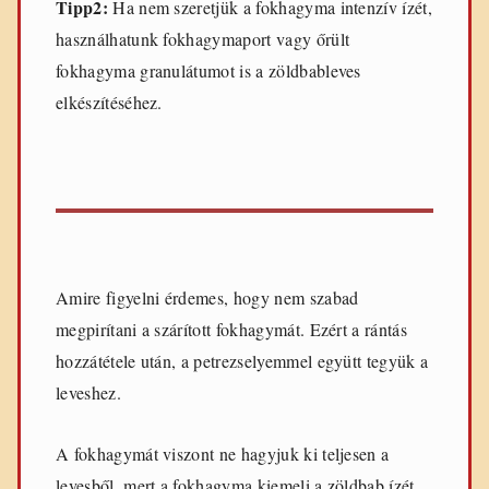
Tipp2:
Ha nem szeretjük a fokhagyma intenzív ízét,
használhatunk fokhagymaport vagy őrült
fokhagyma granulátumot is a zöldbableves
elkészítéséhez.
Amire figyelni érdemes, hogy nem szabad
megpirítani a szárított fokhagymát. Ezért a rántás
hozzátétele után, a petrezselyemmel együtt tegyük a
leveshez.
A fokhagymát viszont ne hagyjuk ki teljesen a
levesből, mert a fokhagyma kiemeli a zöldbab ízét