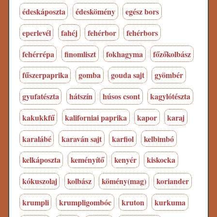
édeskáposzta
édeskömény
egész bors
eperlevél
fahéj
fehérbor
fehérbors
fehérrépa
finomliszt
fokhagyma
főzőkolbász
fűszerpaprika
gomba
gouda sajt
gyömbér
gyufatészta
hátszín
húsos csont
kagylótészta
kakukkfű
kaliforniai paprika
kapor
karaj
karalábé
karaván sajt
karfiol
kelbimbó
kelkáposzta
keményítő
kenyér
kiskocka
kókuszolaj
kolbász
kömény(mag)
koriander
krumpli
krumpligombóc
kruton
kurkuma