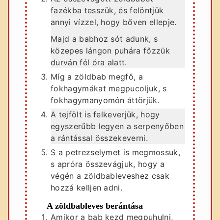
fazékba tesszük, és felöntjük
annyi vízzel, hogy bőven ellepje.
Majd a babhoz sót adunk, s
közepes lángon puhára főzzük
durván fél óra alatt.
Míg a zöldbab megfő, a
fokhagymákat megpucoljuk, s
fokhagymanyomón áttörjük.
A tejfölt is felkeverjük, hogy
egyszerűbb legyen a serpenyőben
a rántással összekeverni.
S a petrezselymet is megmossuk,
s apróra összevágjuk, hogy a
végén a zöldbableveshez csak
hozzá kelljen adni.
A zöldbableves berántása
Amikor a bab kezd megpuhulni,