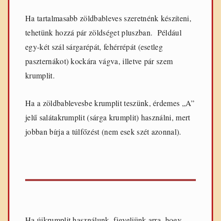
Ha tartalmasabb zöldbableves szeretnénk készíteni,
tehetünk hozzá pár zöldséget pluszban. Például
egy-két szál sárgarépát, fehérrépát (esetleg
paszternákot) kockára vágva, illetve pár szem
krumplit.
Ha a zöldbablevesbe krumplit teszünk, érdemes „A”
jelű salátakrumplit (sárga krumplit) használni, mert
jobban bírja a túlfőzést (nem esek szét azonnal).
Ha újkrumplit használunk, figyeljünk arra, hogy