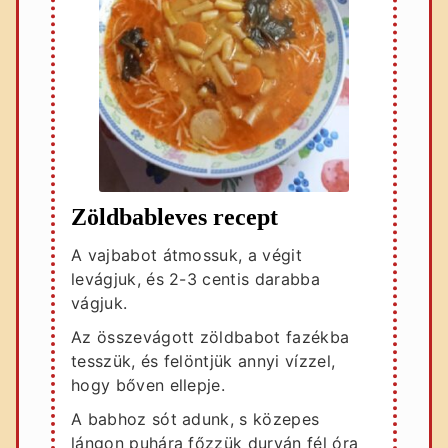
Zöldbableves recept
A vajbabot átmossuk, a végit
levágjuk, és 2-3 centis darabba
vágjuk.
Az összevágott zöldbabot fazékba
tesszük, és felöntjük annyi vízzel,
hogy bőven ellepje.
A babhoz sót adunk, s közepes
lángon puhára főzzük durván fél óra