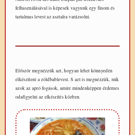
e
felhasználásával is képesek vagyunk egy finom és
t
e
tartalmas levest az asztalra varázsolni.
k
Először megnézzük azt, hogyan lehet könnyedén
elkészíteni a zöldbablevest. S azt is megnézzük, mik
azok az apró fogások, amire mindenképpen érdemes
odafigyelni az elkészítés közben.