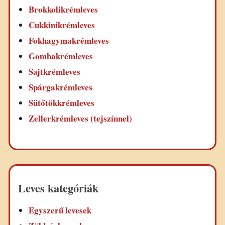
Brokkolikrémleves
Cukkinikrémleves
Fokhagymakrémleves
Gombakrémleves
Sajtkrémleves
Spárgakrémleves
Sütőtökkrémleves
Zellerkrémleves (tejszínnel)
Leves kategóriák
Egyszerű levesek