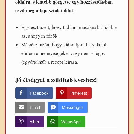
oldalra, s lentebb görgetve egy hozzászólásban
oszd meg a tapasztalataidat.
Egyrészt azért, hogy tudjam, másoknak is ízlik-e
az, ahogyan főzök.
Másrészt azért, hogy kiderüljön, ha valahol
elírtam a mennyiségeket vagy nem világos
(egyértelmű) a recept leírása.
Jó étvágyat a zöldbableveshez!
Facebook
Pinterest
Email
Messenger
Viber
WhatsApp