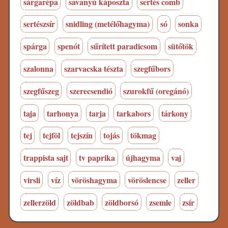
sárgarépa
savanyú káposzta
sertés comb
sertészsír
snidling (metélőhagyma)
só
sonka
spárga
spenót
sűrített paradicsom
sütőtök
szalonna
szarvacska tészta
szegfűbors
szegfűszeg
szerecsendió
szurokfű (oregánó)
taja
tarhonya
tarja
tarkabors
tárkony
tej
tejföl
tejszín
tojás
tökmag
trappista sajt
tv paprika
újhagyma
vaj
virsli
víz
vöröshagyma
vöröslencse
zeller
zellerzöld
zöldbab
zöldborsó
zsemle
zsír