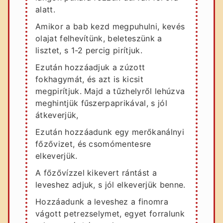
alatt.
Amikor a bab kezd megpuhulni, kevés
olajat felhevítünk, beleteszünk a
lisztet, s 1-2 percig pirítjuk.
Ezután hozzáadjuk a zúzott
fokhagymát, és azt is kicsit
megpirítjuk. Majd a tűzhelyről lehúzva
meghintjük fűszerpaprikával, s jól
átkeverjük,
Ezután hozzáadunk egy merőkanálnyi
főzővizet, és csomómentesre
elkeverjük.
A főzővízzel kikevert rántást a
leveshez adjuk, s jól elkeverjük benne.
Hozzáadunk a leveshez a finomra
vágott petrezselymet, egyet forralunk