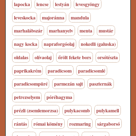
lapocka
lencse
lestyán
levesgyöngy
leveskocka
majoránna
mandula
marhalábszár
marhanyelv
menta
mustár
nagy kocka
napraforgóolaj
nokedli (galuska)
oldalas
olívaolaj
őrölt fekete bors
orsótészta
paprikakrém
paradicsom
paradicsomlé
paradicsompüré
parmezán sajt
paszternák
petrezselyem
póréhagyma
prézli (zsemlemorzsa)
pulykacomb
pulykamell
rántás
római kömény
rozmaring
sárgaborsó