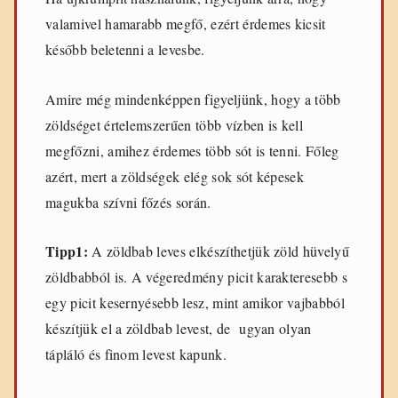
valamivel hamarabb megfő, ezért érdemes kicsit
később beletenni a levesbe.
Amire még mindenképpen figyeljünk, hogy a több
zöldséget értelemszerűen több vízben is kell
megfőzni, amihez érdemes több sót is tenni. Főleg
azért, mert a zöldségek elég sok sót képesek
magukba szívni főzés során.
Tipp1:
A zöldbab leves elkészíthetjük zöld hüvelyű
zöldbabból is. A végeredmény picit karakteresebb s
egy picit kesernyésebb lesz, mint amikor vajbabból
készítjük el a zöldbab levest, de ugyan olyan
tápláló és finom levest kapunk.