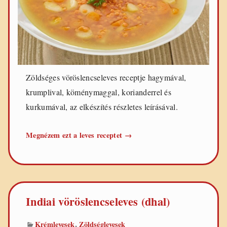
e
t
e
k
Zöldséges vöröslencseleves receptje hagymával,
krumplival, köménymaggal, korianderrel és
kurkumával, az elkészítés részletes leírásával.
Zöldséges
Megnézem ezt a leves receptet
→
vöröslencseleves
Indiai vöröslencseleves (dhal)
,
Krémlevesek
Zöldséglevesek