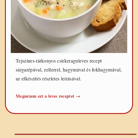
Tejszínes-tárkonyos csirkeraguleves recept
sárgarépával, zellerrel, hagymával és fokhagymával,
az elkészítés részletes leírásával.
Tejszínes-
Megnézem ezt a leves receptet
→
tárkonyos
csirkeraguleves