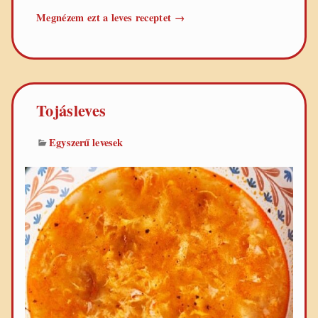
Egyszerű
Megnézem ezt a leves receptet
→
tarhonyaleves
Tojásleves
Egyszerű levesek