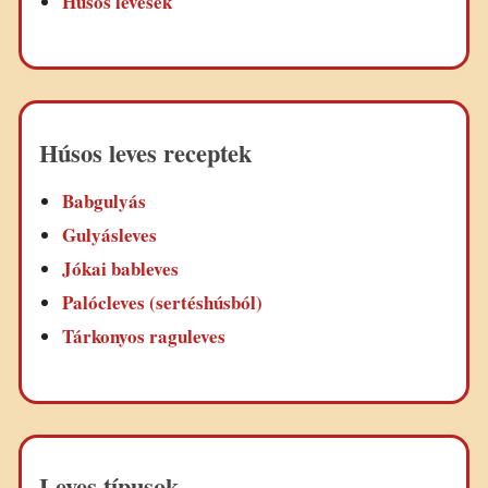
Húsos levesek
Húsos leves receptek
Babgulyás
Gulyásleves
Jókai bableves
Palócleves (sertéshúsból)
Tárkonyos raguleves
Leves típusok