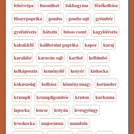
fehérrépa
finomliszt
fokhagyma
főzőkolbász
fűszerpaprika
gomba
gouda sajt
gyömbér
gyufatészta
hátszín
húsos csont
kagylótészta
kakukkfű
kaliforniai paprika
kapor
karaj
karalábé
karaván sajt
karfiol
kelbimbó
kelkáposzta
keményítő
kenyér
kiskocka
kókuszolaj
kolbász
kömény(mag)
koriander
krumpli
krumpligombóc
kruton
kurkuma
lapocka
lencse
lestyán
levesgyöngy
leveskocka
majoránna
mandula