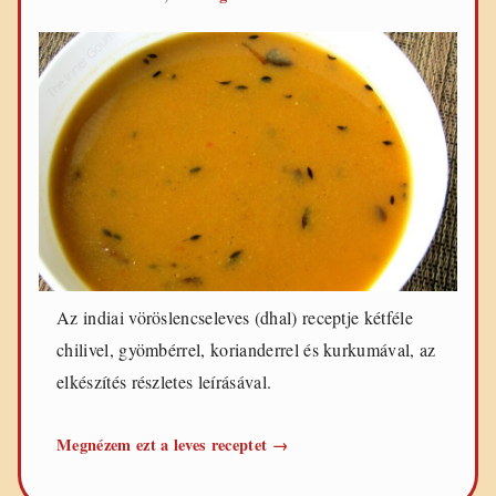
Az indiai vöröslencseleves (dhal) receptje kétféle
chilivel, gyömbérrel, korianderrel és kurkumával, az
elkészítés részletes leírásával.
Indiai
Megnézem ezt a leves receptet
→
vöröslencseleves