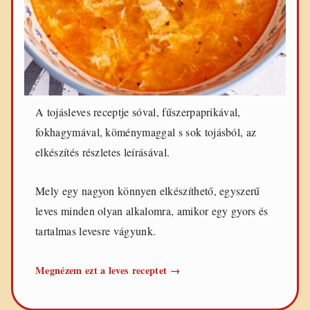
A tojásleves receptje sóval, fűszerpaprikával,
fokhagymával, köménymaggal s sok tojásból, az
elkészítés részletes leírásával.
Mely egy nagyon könnyen elkészíthető, egyszerű
leves minden olyan alkalomra, amikor egy gyors és
tartalmas levesre vágyunk.
Tojásleves
Megnézem ezt a leves receptet
→