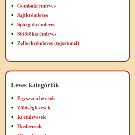
Gombakrémleves
Sajtkrémleves
Spárgakrémleves
Sütőtökkrémleves
Zellerkrémleves (tejszínnel)
Leves kategóriák
Egyszerű levesek
Zöldséglevesek
Krémlevesek
Húslevesek