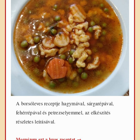
A borsóleves receptje hagymával, sárgarépával,
fehérrépával és petrezselyemmel, az elkészítés
részletes leírásával.
Borsóleves
Megnézem ezt a leves receptet
→