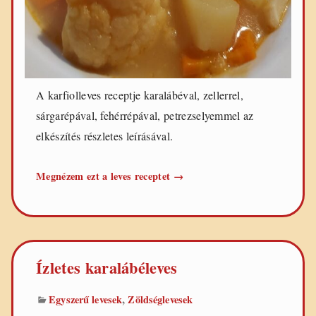
A karfiolleves receptje karalábéval, zellerrel,
sárgarépával, fehérrépával, petrezselyemmel az
elkészítés részletes leírásával.
Karfiolleves
Megnézem ezt a leves receptet
→
Ízletes karalábéleves
,
Egyszerű levesek
Zöldséglevesek