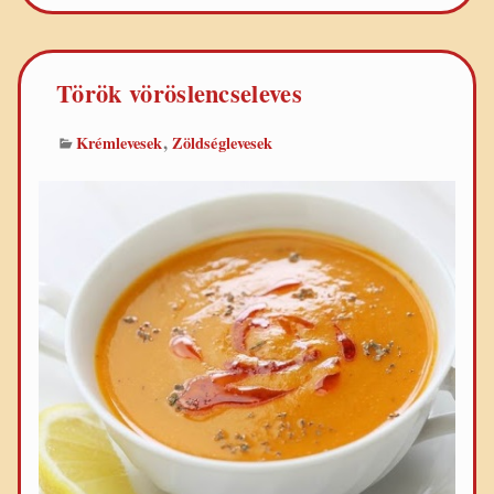
(dhal)
Török vöröslencseleves
,
Krémlevesek
Zöldséglevesek