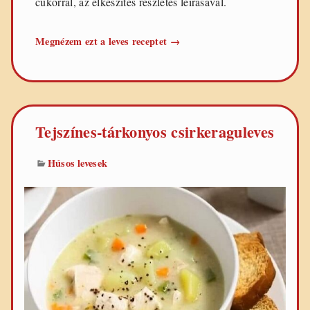
cukorral, az elkészítés részletes leírásával.
Ízletes
Megnézem ezt a leves receptet
→
karalábéleves
Tejszínes-tárkonyos csirkeraguleves
Húsos levesek