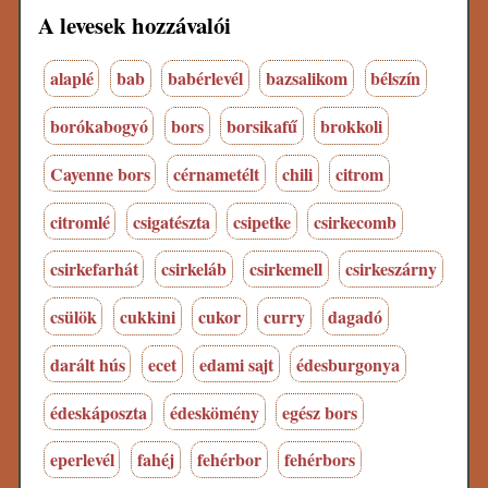
A levesek hozzávalói
alaplé
bab
babérlevél
bazsalikom
bélszín
borókabogyó
bors
borsikafű
brokkoli
Cayenne bors
cérnametélt
chili
citrom
citromlé
csigatészta
csipetke
csirkecomb
csirkefarhát
csirkeláb
csirkemell
csirkeszárny
csülök
cukkini
cukor
curry
dagadó
darált hús
ecet
edami sajt
édesburgonya
édeskáposzta
édeskömény
egész bors
eperlevél
fahéj
fehérbor
fehérbors