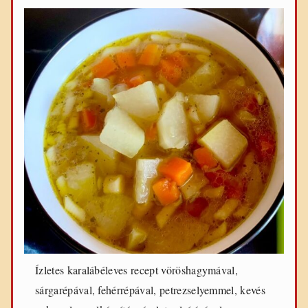
Ízletes karalábéleves recept vöröshagymával,
sárgarépával, fehérrépával, petrezselyemmel, kevés