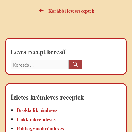
Korábbi levesreceptek
Bejegyzés
navigáció
Leves recept kereső
KERESÉS
Keresett
recept:
Ízletes krémleves receptek
Brokkolikrémleves
Cukkinikrémleves
Fokhagymakrémleves