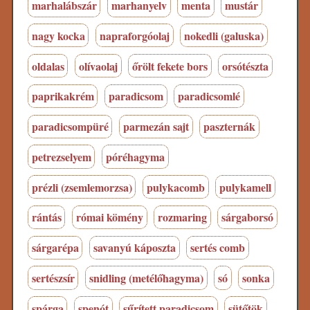
marhalábszár
marhanyelv
menta
mustár
nagy kocka
napraforgóolaj
nokedli (galuska)
oldalas
olívaolaj
őrölt fekete bors
orsótészta
paprikakrém
paradicsom
paradicsomlé
paradicsompüré
parmezán sajt
paszternák
petrezselyem
póréhagyma
prézli (zsemlemorzsa)
pulykacomb
pulykamell
rántás
római kömény
rozmaring
sárgaborsó
sárgarépa
savanyú káposzta
sertés comb
sertészsír
snidling (metélőhagyma)
só
sonka
spárga
spenót
sűrített paradicsom
sütőtök