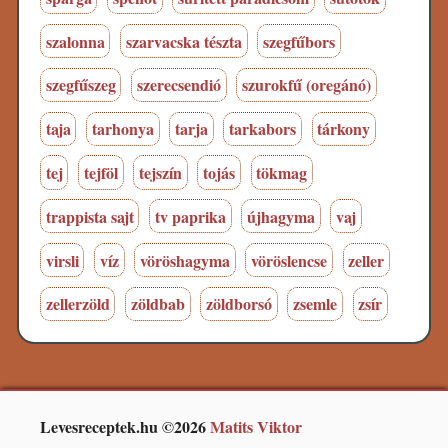
szalonna
szarvacska tészta
szegfűbors
szegfűszeg
szerecsendió
szurokfű (oregánó)
taja
tarhonya
tarja
tarkabors
tárkony
tej
tejföl
tejszín
tojás
tökmag
trappista sajt
tv paprika
újhagyma
vaj
virsli
víz
vöröshagyma
vöröslencse
zeller
zellerzöld
zöldbab
zöldborsó
zsemle
zsír
Levesreceptek.hu ©2026
Matits Viktor