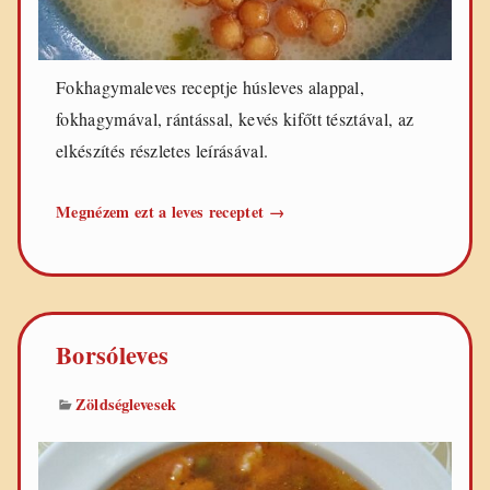
Fokhagymaleves receptje húsleves alappal,
fokhagymával, rántással, kevés kifőtt tésztával, az
elkészítés részletes leírásával.
Fokhagymaleves
Megnézem ezt a leves receptet
→
Borsóleves
Zöldséglevesek