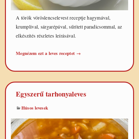
A török vöröslencselevest receptje hagymával,
krumplival, sárgarépával, sűrített paradicsommal, az
elkészítés részletes leírásával.
Török
Megnézem ezt a leves receptet
→
vöröslencseleves
Egyszerű tarhonyaleves
Húsos levesek