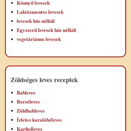
Könnyű levesek
Laktózmentes levesek
levesek hús nélkül
Egyszerű levesek hús nélkül
vegetáriánus levesek
Zöldséges leves receptek
Bableves
Borsóleves
Zöldbableves
Ízletes karalábéleves
Karfiolleves