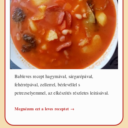
Bableves recept hagymával, sárgarépával,
fehérrépával, zellerrel, bérlevéllel s
petrezselyemmel, az elkészítés részletes leírásával.
Bableves
Megnézem ezt a leves receptet
→