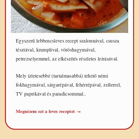
Egyszerű lebbencsleves recept szalonnával, csusza
tésztával, krumplival, vöröshagymával,
petrezselyemmel, az elkészítés részletes leírásával.
Mely ízletesebbé (tartalmasabbá) tehető némi
fokhagymával, sárgarépával, fehérrépával, zellerrel,
TV paprikával és paradicsommal..
Egyszerű
Megnézem ezt a leves receptet
→
lebbencsleves