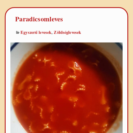
Paradicsomleves
,
Egyszerű levesek
Zöldséglevesek