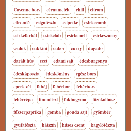
Cayenne bors
cérnametélt
chili
citrom
citromlé
csigatészta
csipetke
csirkecomb
csirkefarhát
csirkeláb
csirkemell
csirkeszárny
csülök
cukkini
cukor
curry
dagadó
darált hús
ecet
edami sajt
édesburgonya
édeskáposzta
édeskömény
egész bors
eperlevél
fahéj
fehérbor
fehérbors
fehérrépa
finomliszt
fokhagyma
főzőkolbász
fűszerpaprika
gomba
gouda sajt
gyömbér
gyufatészta
hátszín
húsos csont
kagylótészta