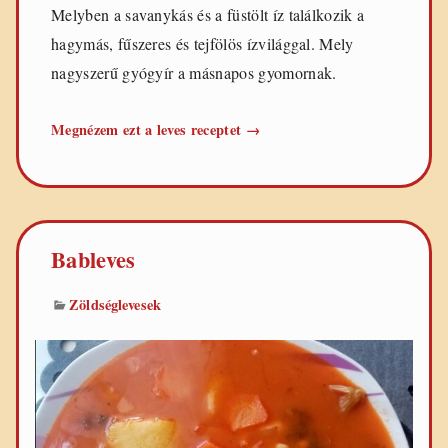
Melyben a savanykás és a füstölt íz találkozik a
hagymás, fűszeres és tejfölös ízvilággal. Mely
nagyszerű gyógyír a másnapos gyomornak.
Korhelyleves
Megnézem ezt a leves receptet
→
Bableves
Zöldséglevesek