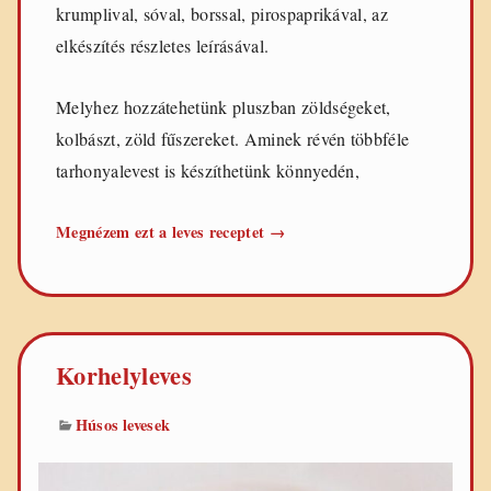
krumplival, sóval, borssal, pirospaprikával, az
elkészítés részletes leírásával.
Melyhez hozzátehetünk pluszban zöldségeket,
kolbászt, zöld fűszereket. Aminek révén többféle
tarhonyalevest is készíthetünk könnyedén,
Egyszerű
Megnézem ezt a leves receptet
→
tarhonyaleves
Korhelyleves
Húsos levesek