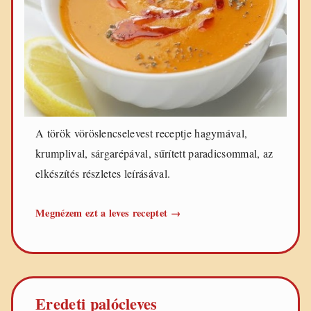
A török vöröslencselevest receptje hagymával,
krumplival, sárgarépával, sűrített paradicsommal, az
elkészítés részletes leírásával.
Török
Megnézem ezt a leves receptet
→
vöröslencseleves
Eredeti palócleves