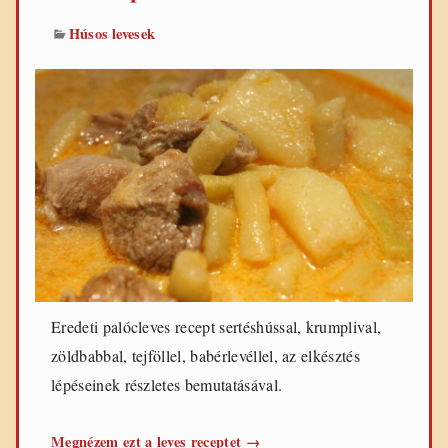
Húsos levesek
Eredeti palócleves recept sertéshússal, krumplival,
zöldbabbal, tejföllel, babérlevéllel, az elkésztés
lépéseinek részletes bemutatásával.
Eredeti
Megnézem ezt a leves receptet
→