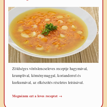
Zöldséges vöröslencseleves receptje hagymával,
krumplival, köménymaggal, korianderrel és
kurkumával, az elkészítés részletes leírásával.
Zöldséges
Megnézem ezt a leves receptet
→
vöröslencseleves