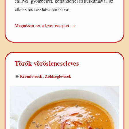
chilivel, gyömbérrel, korianderrel és kurkumával, az
elkészítés részletes leírásával.
Indiai
Megnézem ezt a leves receptet
→
vöröslencseleves
(dhal)
Török vöröslencseleves
,
Krémlevesek
Zöldséglevesek