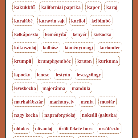
kakukkfű
kaliforniai paprika
kapor
karaj
karalábé
karaván sajt
karfiol
kelbimbó
kelkáposzta
keményítő
kenyér
kiskocka
kókuszolaj
kolbász
kömény(mag)
koriander
krumpli
krumpligombóc
kruton
kurkuma
lapocka
lencse
lestyán
levesgyöngy
leveskocka
majoránna
mandula
marhalábszár
marhanyelv
menta
mustár
nagy kocka
napraforgóolaj
nokedli (galuska)
oldalas
olívaolaj
őrölt fekete bors
orsótészta