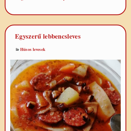
palócleves
Egyszerű lebbencsleves
Húsos levesek