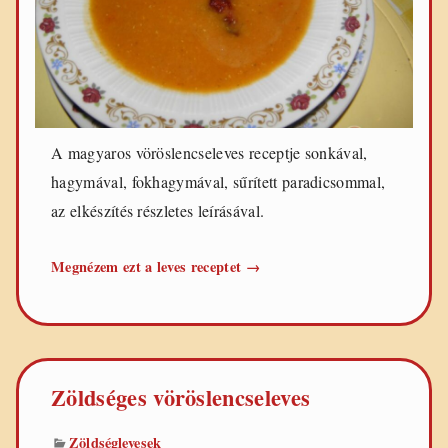
e
t
e
k
A magyaros vöröslencseleves receptje sonkával,
hagymával, fokhagymával, sűrített paradicsommal,
az elkészítés részletes leírásával.
Magyaros
Megnézem ezt a leves receptet
→
vöröslencseleves
Zöldséges vöröslencseleves
Zöldséglevesek