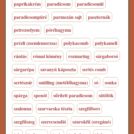
paprikakrém
paradicsom
paradicsomlé
paradicsompüré
parmezán sajt
paszternák
petrezselyem
póréhagyma
prézli (zsemlemorzsa)
pulykacomb
pulykamell
rántás
római kömény
rozmaring
sárgaborsó
sárgarépa
savanyú káposzta
sertés comb
sertészsír
snidling (metélőhagyma)
só
sonka
spárga
spenót
sűrített paradicsom
sütőtök
szalonna
szarvacska tészta
szegfűbors
szegfűszeg
szerecsendió
szurokfű (oregánó)