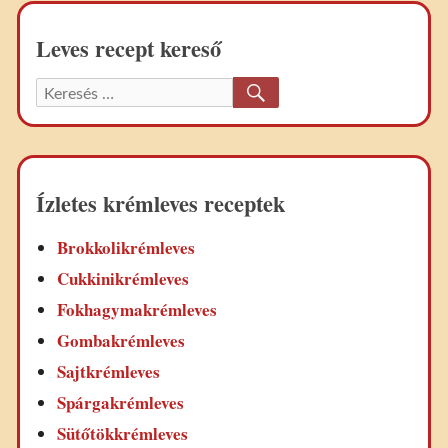
Leves recept kereső
KERESÉS
Keresett
recept:
Ízletes krémleves receptek
Brokkolikrémleves
Cukkinikrémleves
Fokhagymakrémleves
Gombakrémleves
Sajtkrémleves
Spárgakrémleves
Sütőtökkrémleves