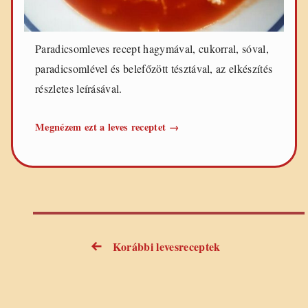
Paradicsomleves recept hagymával, cukorral, sóval,
paradicsomlével és belefőzött tésztával, az elkészítés
részletes leírásával.
Paradicsomleves
Megnézem ezt a leves receptet
→
Korábbi levesreceptek
Bejegyzés
navigáció