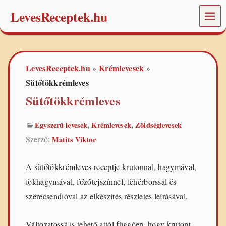
LevesReceptek.hu
MEN
Ü
L
e
v
LevesReceptek.hu
Krémlevesek
»
»
e
s
Sütőtökkrémleves
e
Sütőtökkrémleves
k
,
r
,
,
Egyszerű levesek
Krémlevesek
Zöldséglevesek
e
c
Szerző:
Matits Viktor
e
p
t
A sütőtökkrémleves receptje krutonnal, hagymával,
e
fokhagymával, főzőtejszínnel, fehérborssal és
k
,
szerecsendióval az elkészítés részletes leírásával.
ö
t
l
Változatossá is tehető attól függően, hogy krutont,