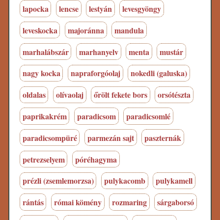
lapocka
lencse
lestyán
levesgyöngy
leveskocka
majoránna
mandula
marhalábszár
marhanyelv
menta
mustár
nagy kocka
napraforgóolaj
nokedli (galuska)
oldalas
olívaolaj
őrölt fekete bors
orsótészta
paprikakrém
paradicsom
paradicsomlé
paradicsompüré
parmezán sajt
paszternák
petrezselyem
póréhagyma
prézli (zsemlemorzsa)
pulykacomb
pulykamell
rántás
római kömény
rozmaring
sárgaborsó