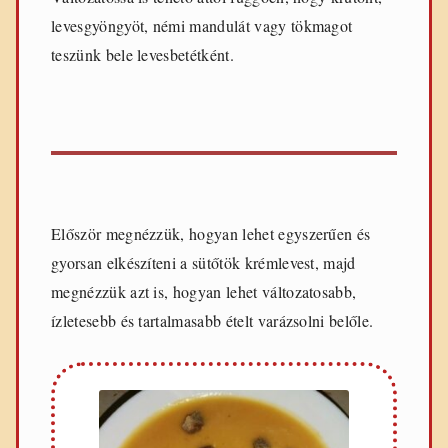
e
levesgyöngyöt, némi mandulát vagy tökmagot
t
e
teszünk bele levesbetétként.
k
Először megnézzük, hogyan lehet egyszerűen és
gyorsan elkészíteni a sütőtök krémlevest, majd
megnézzük azt is, hogyan lehet változatosabb,
ízletesebb és tartalmasabb ételt varázsolni belőle.