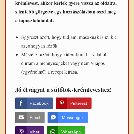
krémlevest, akkor kérlek gyere vissza az oldalra,
s lentebb görgetve egy hozzászólásban oszd meg
a tapasztalataidat.
Egyrészt azért, hogy tudjam, másoknak is ízlik-e
az, ahogyan főzök.
Másrészt azért, hogy kiderüljön, ha valahol
elírtam a mennyiségeket vagy nem világos
(egyértelmű) a recept leírása.
Jó étvágyat a sütőtök-krémleveshez!
Facebook
Pinterest
Email
Messenger
Viber
WhatsApp