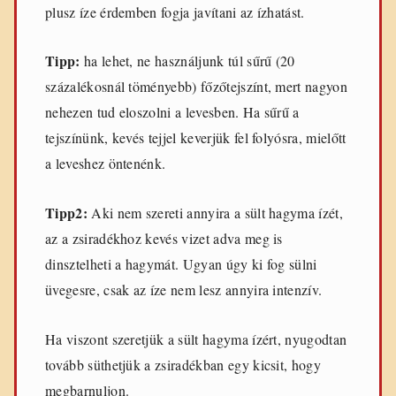
plusz íze érdemben fogja javítani az ízhatást.
Tipp:
ha lehet, ne használjunk túl sűrű (20
százalékosnál töményebb) főzőtejszínt, mert nagyon
nehezen tud eloszolni a levesben. Ha sűrű a
tejszínünk, kevés tejjel keverjük fel folyósra, mielőtt
a leveshez öntenénk.
Tipp2:
Aki nem szereti annyira a sült hagyma ízét,
az a zsiradékhoz kevés vizet adva meg is
dinsztelheti a hagymát. Ugyan úgy ki fog sülni
üvegesre, csak az íze nem lesz annyira intenzív.
Ha viszont szeretjük a sült hagyma ízért, nyugodtan
tovább süthetjük a zsiradékban egy kicsit, hogy
megbarnuljon.