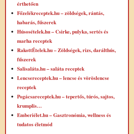
érthetően
Főzelékreceptek.hu – zöldségek, rántás,
habarás, fűszerek
Húsosételek.hu – Csirke, pulyka, sertés és
marha receptek
RakottÉtelek.hu – Zöldségek, rizs, darálthús,
fűszerek
Salisaláta.hu – saláta receptek
Lencsereceptek.hu – lencse és vöröslencse
receptek
Pogácsareceptek.hu – tepertős, túrós, sajtos,
krumplis…
Emberiélet.hu – Gasztronómia, wellness és
tudatos életmód