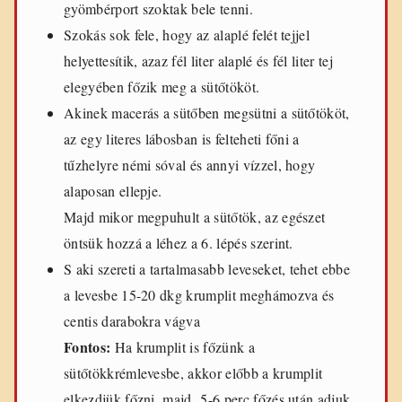
gyömbérport szoktak bele tenni.
Szokás sok fele, hogy az alaplé felét tejjel
helyettesítik, azaz fél liter alaplé és fél liter tej
elegyében főzik meg a sütőtököt.
Akinek macerás a sütőben megsütni a sütőtököt,
az egy literes lábosban is felteheti főni a
tűzhelyre némi sóval és annyi vízzel, hogy
alaposan ellepje.
Majd mikor megpuhult a sütőtök, az egészet
öntsük hozzá a léhez a 6. lépés szerint.
S aki szereti a tartalmasabb leveseket, tehet ebbe
a levesbe 15-20 dkg krumplit meghámozva és
centis darabokra vágva
Fontos:
Ha krumplit is főzünk a
sütőtökkrémlevesbe, akkor előbb a krumplit
elkezdjük főzni, majd 5-6 perc főzés után adjuk