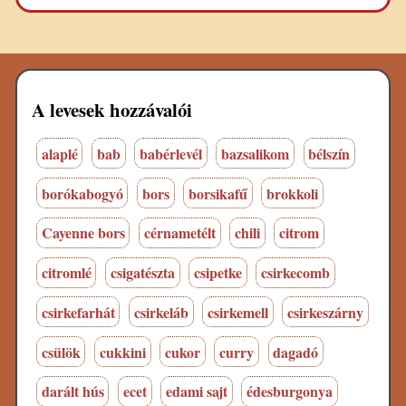
A levesek hozzávalói
alaplé
bab
babérlevél
bazsalikom
bélszín
borókabogyó
bors
borsikafű
brokkoli
Cayenne bors
cérnametélt
chili
citrom
citromlé
csigatészta
csipetke
csirkecomb
csirkefarhát
csirkeláb
csirkemell
csirkeszárny
csülök
cukkini
cukor
curry
dagadó
darált hús
ecet
edami sajt
édesburgonya