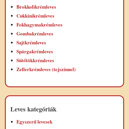
Brokkolikrémleves
Cukkinikrémleves
Fokhagymakrémleves
Gombakrémleves
Sajtkrémleves
Spárgakrémleves
Sütőtökkrémleves
Zellerkrémleves (tejszínnel)
Leves kategóriák
Egyszerű levesek