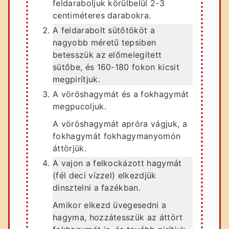
feldaraboljuk körülbelül 2-3
centiméteres darabokra.
A feldarabolt sütőtököt a
nagyobb méretű tepsiben
betesszük az előmelegített
sütőbe, és 160-180 fokon kicsit
megpirítjuk.
A vöröshagymát és a fokhagymát
megpucoljuk.
A vöröshagymát apróra vágjuk, a
fokhagymát fokhagymanyomón
áttörjük.
A vajon a felkockázott hagymát
(fél deci vízzel) elkezdjük
dinsztelni a fazékban.
Amikor elkezd üvegesedni a
hagyma, hozzátesszük az áttört