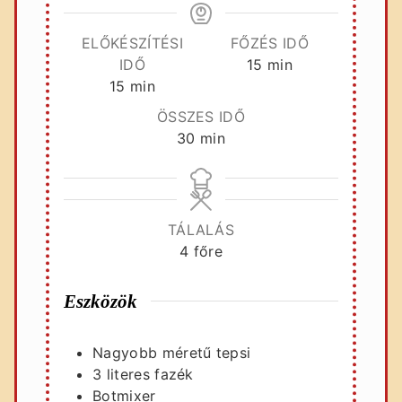
ELŐKÉSZÍTÉSI
FŐZÉS IDŐ
perc
IDŐ
15
min
perc
15
min
ÖSSZES IDŐ
perc
30
min
TÁLALÁS
4
főre
Eszközök
Nagyobb méretű tepsi
3 literes fazék
Botmixer