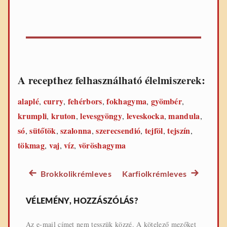
A recepthez felhasználható élelmiszerek:
alaplé
curry
fehérbors
fokhagyma
gyömbér
,
,
,
,
,
krumpli
kruton
levesgyöngy
leveskocka
mandula
,
,
,
,
,
só
sütőtök
szalonna
szerecsendió
tejföl
tejszín
,
,
,
,
,
,
tökmag
vaj
víz
vöröshagyma
,
,
,
Előző
Következő
Brokkolikrémleves
Karfiolkrémleves
Bejegyzés
leves
leves
navigáció
recept:
recept:
VÉLEMÉNY, HOZZÁSZÓLÁS?
Az e-mail címet nem tesszük közzé.
A kötelező mezőket