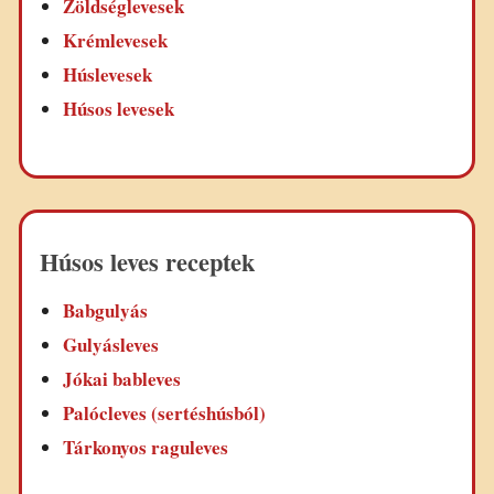
Zöldséglevesek
Krémlevesek
Húslevesek
Húsos levesek
Húsos leves receptek
Babgulyás
Gulyásleves
Jókai bableves
Palócleves (sertéshúsból)
Tárkonyos raguleves