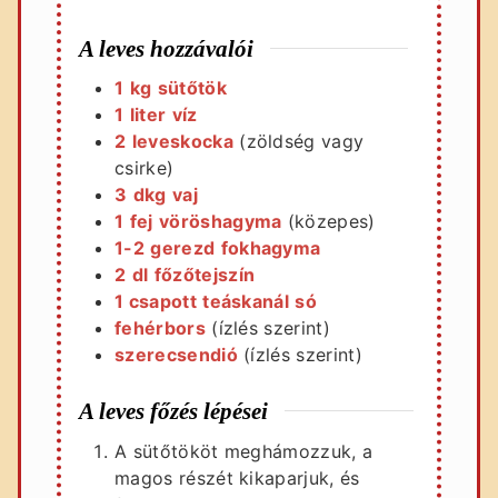
A leves hozzávalói
1
kg
sütőtök
1
liter
víz
2
leveskocka
(zöldség vagy
csirke)
3
dkg
vaj
1
fej
vöröshagyma
(közepes)
1-2
gerezd
fokhagyma
2
dl
főzőtejszín
1 csapott
teáskanál
só
fehérbors
(ízlés szerint)
szerecsendió
(ízlés szerint)
A leves főzés lépései
A sütőtököt meghámozzuk, a
magos részét kikaparjuk, és