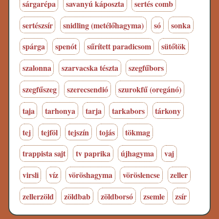
sárgarépa
savanyú káposzta
sertés comb
sertészsír
snidling (metélőhagyma)
só
sonka
spárga
spenót
sűrített paradicsom
sütőtök
szalonna
szarvacska tészta
szegfűbors
szegfűszeg
szerecsendió
szurokfű (oregánó)
taja
tarhonya
tarja
tarkabors
tárkony
tej
tejföl
tejszín
tojás
tökmag
trappista sajt
tv paprika
újhagyma
vaj
virsli
víz
vöröshagyma
vöröslencse
zeller
zellerzöld
zöldbab
zöldborsó
zsemle
zsír