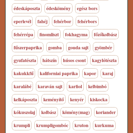
édeskáposzta
édeskömény
egész bors
eperlevél
fahéj
fehérbor
fehérbors
fehérrépa
finomliszt
fokhagyma
főzőkolbász
fűszerpaprika
gomba
gouda sajt
gyömbér
gyufatészta
hátszín
húsos csont
kagylótészta
kakukkfű
kaliforniai paprika
kapor
karaj
karalábé
karaván sajt
karfiol
kelbimbó
kelkáposzta
keményítő
kenyér
kiskocka
kókuszolaj
kolbász
kömény(mag)
koriander
krumpli
krumpligombóc
kruton
kurkuma