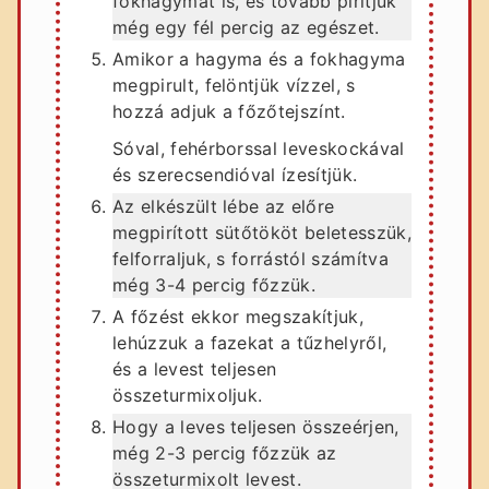
fokhagymát is, és tovább pirítjuk
még egy fél percig az egészet.
Amikor a hagyma és a fokhagyma
megpirult, felöntjük vízzel, s
hozzá adjuk a főzőtejszínt.
Sóval, fehérborssal leveskockával
és szerecsendióval ízesítjük.
Az elkészült lébe az előre
megpirított sütőtököt beletesszük,
felforraljuk, s forrástól számítva
még 3-4 percig főzzük.
A főzést ekkor megszakítjuk,
lehúzzuk a fazekat a tűzhelyről,
és a levest teljesen
összeturmixoljuk.
Hogy a leves teljesen összeérjen,
még 2-3 percig főzzük az
összeturmixolt levest.