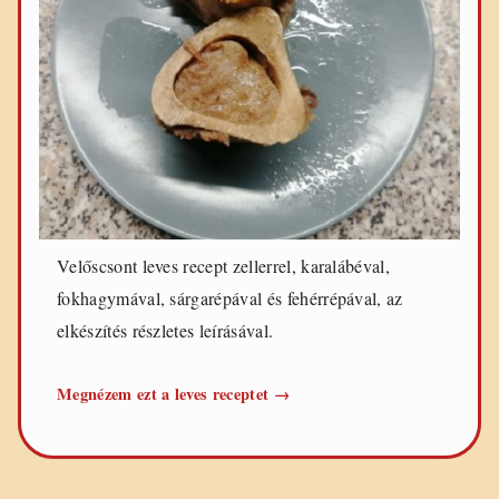
Velőscsont leves recept zellerrel, karalábéval,
fokhagymával, sárgarépával és fehérrépával, az
elkészítés részletes leírásával.
Velőscsont
Megnézem ezt a leves receptet
→
leves