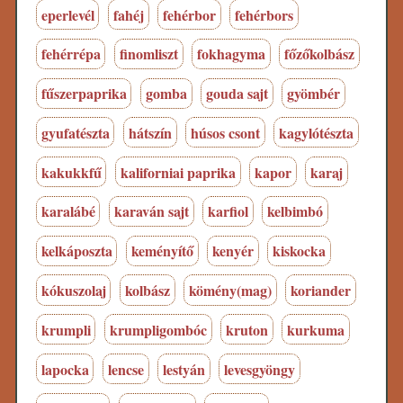
eperlevél
fahéj
fehérbor
fehérbors
fehérrépa
finomliszt
fokhagyma
főzőkolbász
fűszerpaprika
gomba
gouda sajt
gyömbér
gyufatészta
hátszín
húsos csont
kagylótészta
kakukkfű
kaliforniai paprika
kapor
karaj
karalábé
karaván sajt
karfiol
kelbimbó
kelkáposzta
keményítő
kenyér
kiskocka
kókuszolaj
kolbász
kömény(mag)
koriander
krumpli
krumpligombóc
kruton
kurkuma
lapocka
lencse
lestyán
levesgyöngy