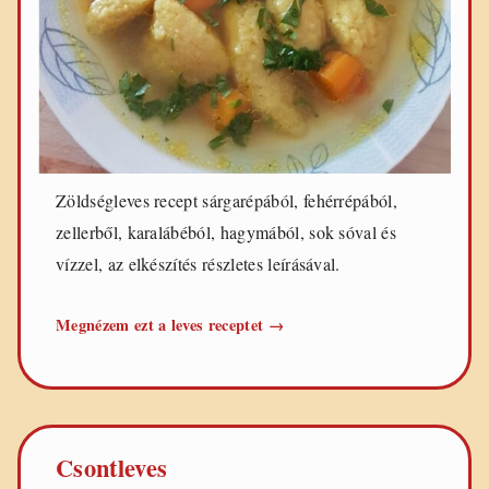
Zöldségleves recept sárgarépából, fehérrépából,
zellerből, karalábéból, hagymából, sok sóval és
vízzel, az elkészítés részletes leírásával.
Zöldségleves
Megnézem ezt a leves receptet
→
Csontleves