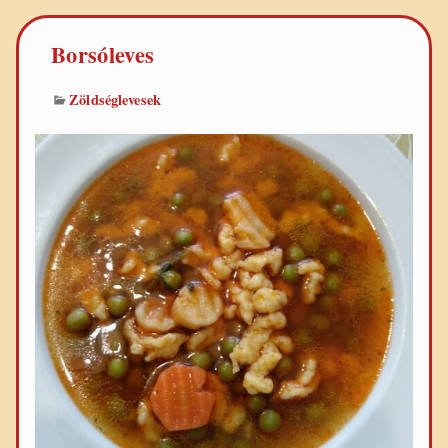
Borsóleves
Zöldséglevesek