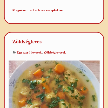
Zöldbableves
Megnézem ezt a leves receptet
→
Zöldségleves
,
Egyszerű levesek
Zöldséglevesek