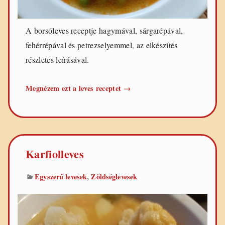
A borsóleves receptje hagymával, sárgarépával,
fehérrépával és petrezselyemmel, az elkészítés
részletes leírásával.
Borsóleves
Megnézem ezt a leves receptet
→
Karfiolleves
,
Egyszerű levesek
Zöldséglevesek