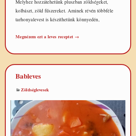
Melyhez hozzátehetünk pluszban zöldségeket,
kolbászt, zöld fűszereket. Aminek révén többféle
tarhonyalevest is készíthetünk könnyedén,
Egyszerű
Megnézem ezt a leves receptet
→
tarhonyaleves
Bableves
Zöldséglevesek