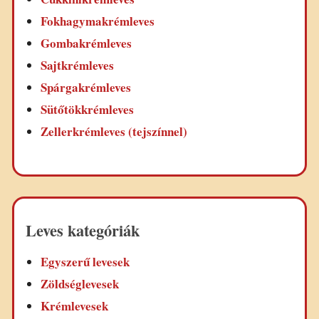
Fokhagymakrémleves
Gombakrémleves
Sajtkrémleves
Spárgakrémleves
Sütőtökkrémleves
Zellerkrémleves (tejszínnel)
Leves kategóriák
Egyszerű levesek
Zöldséglevesek
Krémlevesek