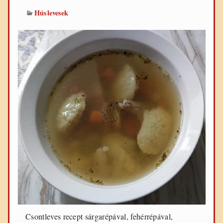
Húslevesek
Csontleves recept sárgarépával, fehérrépával,