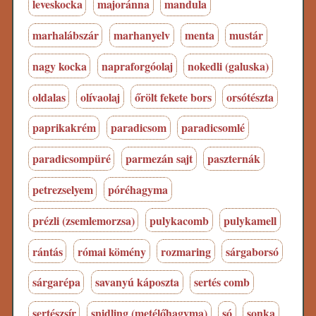
leveskocka
majoránna
mandula
marhalábszár
marhanyelv
menta
mustár
nagy kocka
napraforgóolaj
nokedli (galuska)
oldalas
olívaolaj
őrölt fekete bors
orsótészta
paprikakrém
paradicsom
paradicsomlé
paradicsompüré
parmezán sajt
paszternák
petrezselyem
póréhagyma
prézli (zsemlemorzsa)
pulykacomb
pulykamell
rántás
római kömény
rozmaring
sárgaborsó
sárgarépa
savanyú káposzta
sertés comb
sertészsír
snidling (metélőhagyma)
só
sonka