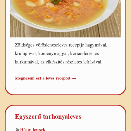
e
t
e
k
Zöldséges vöröslencseleves receptje hagymával,
krumplival, köménymaggal, korianderrel és
kurkumával, az elkészítés részletes leírásával.
Zöldséges
Megnézem ezt a leves receptet
→
vöröslencseleves
Egyszerű tarhonyaleves
Húsos levesek