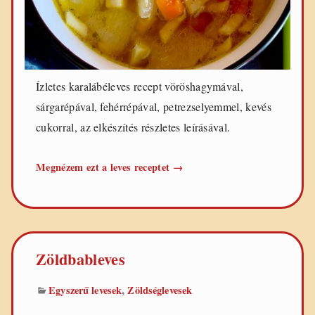
Ízletes karalábéleves recept vöröshagymával,
sárgarépával, fehérrépával, petrezselyemmel, kevés
cukorral, az elkészítés részletes leírásával.
Ízletes
Megnézem ezt a leves receptet
→
karalábéleves
Zöldbableves
,
Egyszerű levesek
Zöldséglevesek