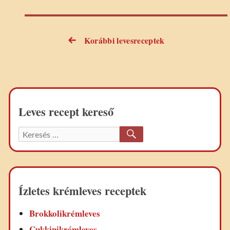
Korábbi levesreceptek
Bejegyzés
navigáció
Leves recept kereső
KERESÉS
Keresett
recept:
Ízletes krémleves receptek
Brokkolikrémleves
Cukkinikrémleves