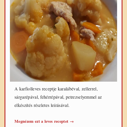
A karfiolleves receptje karalábéval, zellerrel,
sárgarépával, fehérrépával, petrezselyemmel az
elkészítés részletes leírásával.
Karfiolleves
Megnézem ezt a leves receptet
→