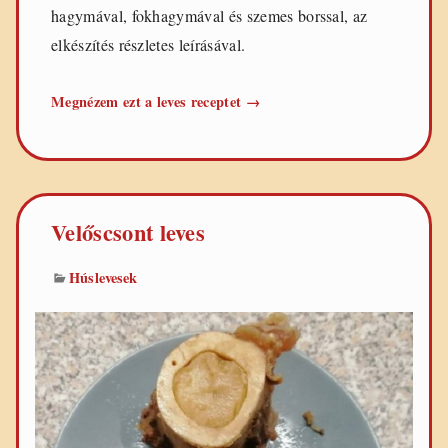
hagymával, fokhagymával és szemes borssal, az
elkészítés részletes leírásával.
Csontleves
Megnézem ezt a leves receptet
→
Velőscsont leves
Húslevesek