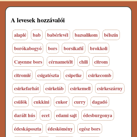
A levesek hozzávalói
alaplé
bab
babérlevél
bazsalikom
bélszín
borókabogyó
bors
borsikafű
brokkoli
Cayenne bors
cérnametélt
chili
citrom
citromlé
csigatészta
csipetke
csirkecomb
csirkefarhát
csirkeláb
csirkemell
csirkeszárny
csülök
cukkini
cukor
curry
dagadó
darált hús
ecet
edami sajt
édesburgonya
édeskáposzta
édeskömény
egész bors