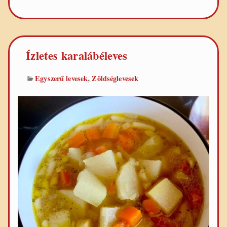
Ízletes karalábéleves
,
Egyszerű levesek
Zöldséglevesek