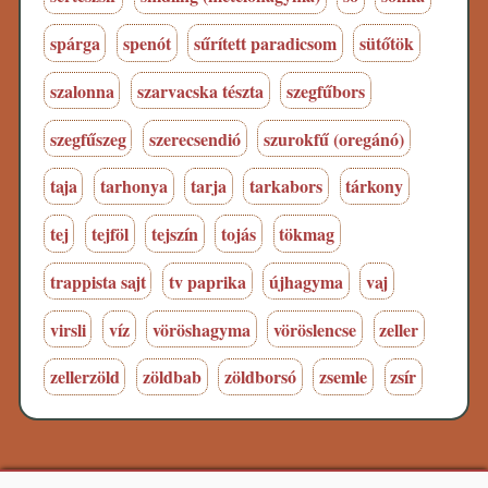
spárga
spenót
sűrített paradicsom
sütőtök
szalonna
szarvacska tészta
szegfűbors
szegfűszeg
szerecsendió
szurokfű (oregánó)
taja
tarhonya
tarja
tarkabors
tárkony
tej
tejföl
tejszín
tojás
tökmag
trappista sajt
tv paprika
újhagyma
vaj
virsli
víz
vöröshagyma
vöröslencse
zeller
zellerzöld
zöldbab
zöldborsó
zsemle
zsír