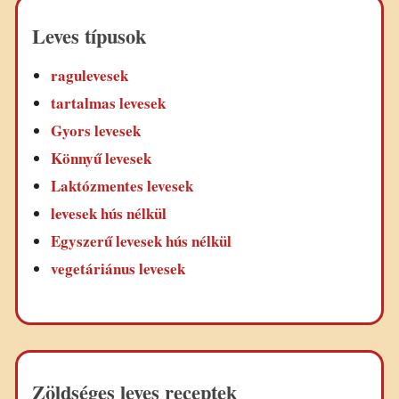
Leves típusok
ragulevesek
tartalmas levesek
Gyors levesek
Könnyű levesek
Laktózmentes levesek
levesek hús nélkül
Egyszerű levesek hús nélkül
vegetáriánus levesek
Zöldséges leves receptek