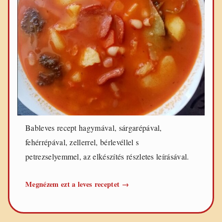
Bableves recept hagymával, sárgarépával,
fehérrépával, zellerrel, bérlevéllel s
petrezselyemmel, az elkészítés részletes leírásával.
Bableves
Megnézem ezt a leves receptet
→