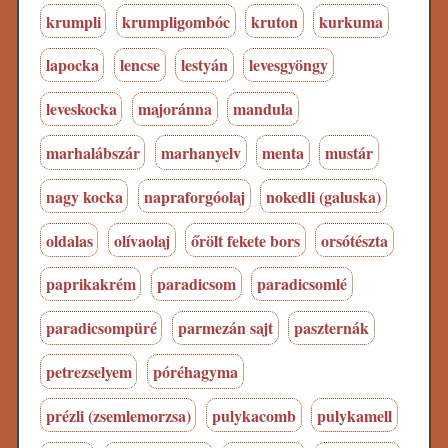
krumpli
krumpligombóc
kruton
kurkuma
lapocka
lencse
lestyán
levesgyöngy
leveskocka
majoránna
mandula
marhalábszár
marhanyelv
menta
mustár
nagy kocka
napraforgóolaj
nokedli (galuska)
oldalas
olívaolaj
őrölt fekete bors
orsótészta
paprikakrém
paradicsom
paradicsomlé
paradicsompüré
parmezán sajt
paszternák
petrezselyem
póréhagyma
prézli (zsemlemorzsa)
pulykacomb
pulykamell