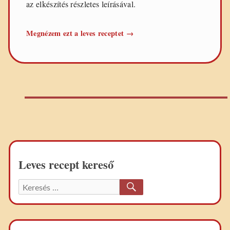
az elkészítés részletes leírásával.
Sárgaborsóleves
Megnézem ezt a leves receptet
→
Leves recept kereső
KERESÉS
Keresett
recept: