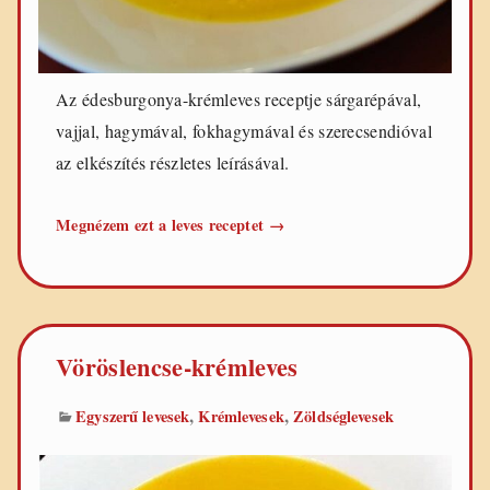
Az édesburgonya-krémleves receptje sárgarépával,
vajjal, hagymával, fokhagymával és szerecsendióval
az elkészítés részletes leírásával.
Édesburgonya-
Megnézem ezt a leves receptet
→
krémleves
Vöröslencse-krémleves
,
,
Egyszerű levesek
Krémlevesek
Zöldséglevesek