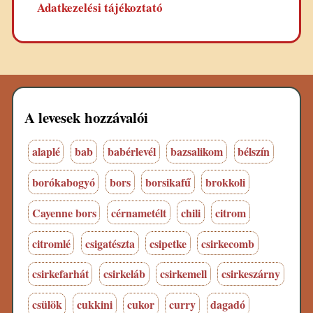
Adatkezelési tájékoztató
A levesek hozzávalói
alaplé
bab
babérlevél
bazsalikom
bélszín
borókabogyó
bors
borsikafű
brokkoli
Cayenne bors
cérnametélt
chili
citrom
citromlé
csigatészta
csipetke
csirkecomb
csirkefarhát
csirkeláb
csirkemell
csirkeszárny
csülök
cukkini
cukor
curry
dagadó