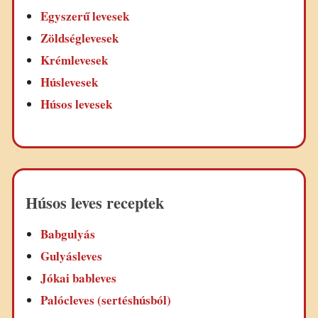
Egyszerű levesek
Zöldséglevesek
Krémlevesek
Húslevesek
Húsos levesek
Húsos leves receptek
Babgulyás
Gulyásleves
Jókai bableves
Palócleves (sertéshúsból)