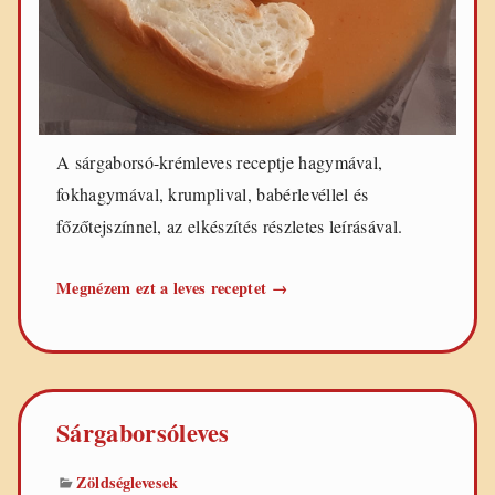
A sárgaborsó-krémleves receptje hagymával,
fokhagymával, krumplival, babérlevéllel és
főzőtejszínnel, az elkészítés részletes leírásával.
Sárgaborsó-
Megnézem ezt a leves receptet
→
krémleves
Sárgaborsóleves
Zöldséglevesek