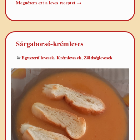
Vöröslencse-
Megnézem ezt a leves receptet
→
krémleves
Sárgaborsó-krémleves
,
,
Egyszerű levesek
Krémlevesek
Zöldséglevesek