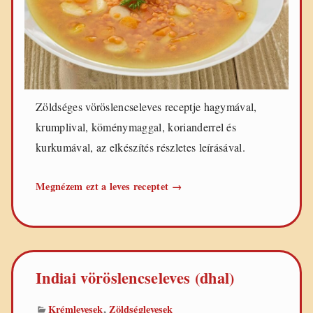
e
t
e
k
Zöldséges vöröslencseleves receptje hagymával,
krumplival, köménymaggal, korianderrel és
kurkumával, az elkészítés részletes leírásával.
Zöldséges
Megnézem ezt a leves receptet
→
vöröslencseleves
Indiai vöröslencseleves (dhal)
,
Krémlevesek
Zöldséglevesek