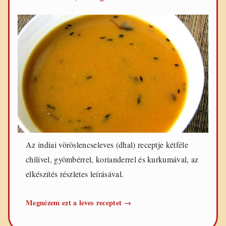
Az indiai vöröslencseleves (dhal) receptje kétféle
chilivel, gyömbérrel, korianderrel és kurkumával, az
elkészítés részletes leírásával.
Indiai
Megnézem ezt a leves receptet
→
vöröslencseleves