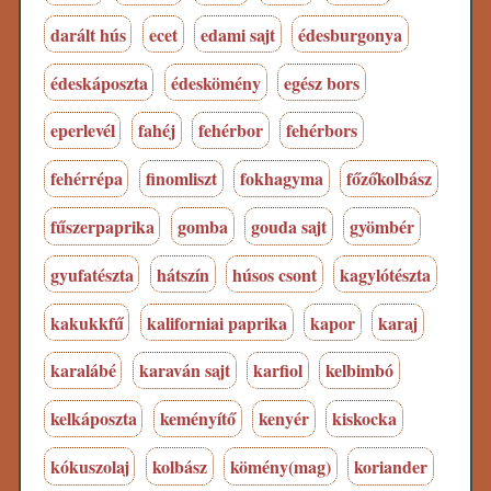
darált hús
ecet
edami sajt
édesburgonya
édeskáposzta
édeskömény
egész bors
eperlevél
fahéj
fehérbor
fehérbors
fehérrépa
finomliszt
fokhagyma
főzőkolbász
fűszerpaprika
gomba
gouda sajt
gyömbér
gyufatészta
hátszín
húsos csont
kagylótészta
kakukkfű
kaliforniai paprika
kapor
karaj
karalábé
karaván sajt
karfiol
kelbimbó
kelkáposzta
keményítő
kenyér
kiskocka
kókuszolaj
kolbász
kömény(mag)
koriander