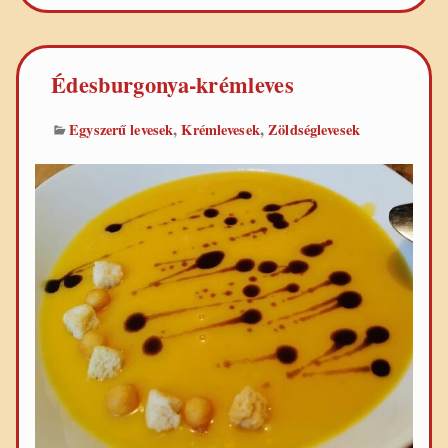
(dhal)
Édesburgonya-krémleves
,
,
Egyszerű levesek
Krémlevesek
Zöldséglevesek