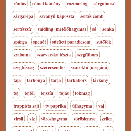
rántás
római kömény
rozmaring
sárgaborsó
sárgarépa
savanyú káposzta
sertés comb
sertészsír
snidling (metélőhagyma)
só
sonka
spárga
spenót
sűrített paradicsom
sütőtök
szalonna
szarvacska tészta
szegfűbors
szegfűszeg
szerecsendió
szurokfű (oregánó)
taja
tarhonya
tarja
tarkabors
tárkony
tej
tejföl
tejszín
tojás
tökmag
trappista sajt
tv paprika
újhagyma
vaj
virsli
víz
vöröshagyma
vöröslencse
zeller