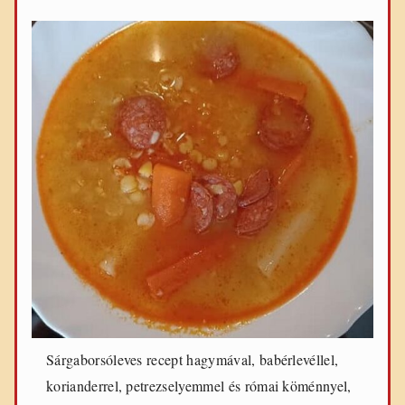
Sárgaborsóleves recept hagymával, babérlevéllel,
korianderrel, petrezselyemmel és római köménnyel,