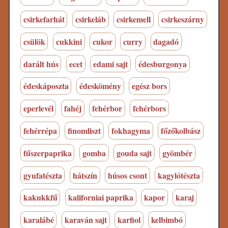
csirkefarhát
csirkeláb
csirkemell
csirkeszárny
csülök
cukkini
cukor
curry
dagadó
darált hús
ecet
edami sajt
édesburgonya
édeskáposzta
édeskömény
egész bors
eperlevél
fahéj
fehérbor
fehérbors
fehérrépa
finomliszt
fokhagyma
főzőkolbász
fűszerpaprika
gomba
gouda sajt
gyömbér
gyufatészta
hátszín
húsos csont
kagylótészta
kakukkfű
kaliforniai paprika
kapor
karaj
karalábé
karaván sajt
karfiol
kelbimbó