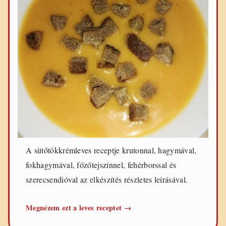
A sütőtökkrémleves receptje krutonnal, hagymával,
fokhagymával, főzőtejszínnel, fehérborssal és
szerecsendióval az elkészítés részletes leírásával.
Sütőtökkrémleves
Megnézem ezt a leves receptet
→