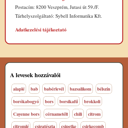
Postacím: 8200 Veszprém, Jutasi út 59./F.
Tárhelyszolgáltató: Sybell Informatika Kft.
Adatkezelési tájékoztató
A levesek hozzávalói
alaplé
bab
babérlevél
bazsalikom
bélszín
borókabogyó
bors
borsikafű
brokkoli
Cayenne bors
cérnametélt
chili
citrom
citromlé
csigatészta
csipetke
csirkecomb