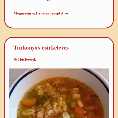
Tojásleves
Megnézem ezt a leves receptet
→
Tárkonyos csirkeleves
Húslevesek