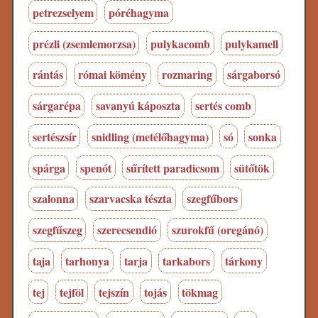
petrezselyem
póréhagyma
prézli (zsemlemorzsa)
pulykacomb
pulykamell
rántás
római kömény
rozmaring
sárgaborsó
sárgarépa
savanyú káposzta
sertés comb
sertészsír
snidling (metélőhagyma)
só
sonka
spárga
spenót
sűrített paradicsom
sütőtök
szalonna
szarvacska tészta
szegfűbors
szegfűszeg
szerecsendió
szurokfű (oregánó)
taja
tarhonya
tarja
tarkabors
tárkony
tej
tejföl
tejszín
tojás
tökmag