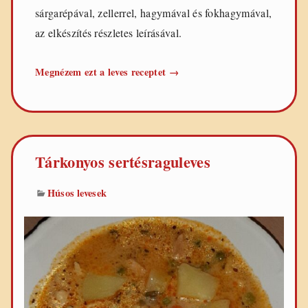
sárgarépával, zellerrel, hagymával és fokhagymával,
az elkészítés részletes leírásával.
Tejszínes-
Megnézem ezt a leves receptet
→
tárkonyos
csirkeraguleves
Tárkonyos sertésraguleves
Húsos levesek