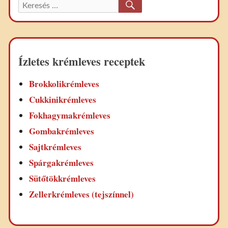
KERESÉS
Keresett
recept:
Ízletes krémleves receptek
Brokkolikrémleves
Cukkinikrémleves
Fokhagymakrémleves
Gombakrémleves
Sajtkrémleves
Spárgakrémleves
Sütőtökkrémleves
Zellerkrémleves (tejszínnel)