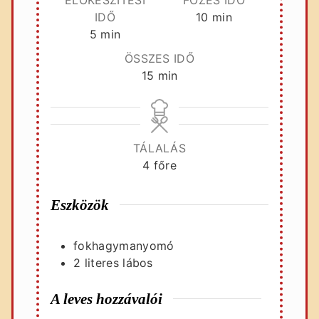
perc
IDŐ
10
min
perc
5
min
ÖSSZES IDŐ
perc
15
min
TÁLALÁS
4
főre
Eszközök
fokhagymanyomó
2 literes lábos
A leves hozzávalói