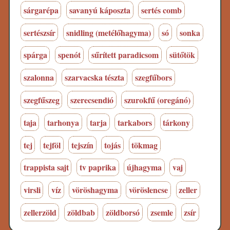
sárgarépa
savanyú káposzta
sertés comb
sertészsír
snidling (metélőhagyma)
só
sonka
spárga
spenót
sűrített paradicsom
sütőtök
szalonna
szarvacska tészta
szegfűbors
szegfűszeg
szerecsendió
szurokfű (oregánó)
taja
tarhonya
tarja
tarkabors
tárkony
tej
tejföl
tejszín
tojás
tökmag
trappista sajt
tv paprika
újhagyma
vaj
virsli
víz
vöröshagyma
vöröslencse
zeller
zellerzöld
zöldbab
zöldborsó
zsemle
zsír