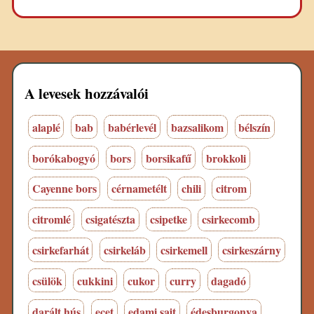
A levesek hozzávalói
alaplé
bab
babérlevél
bazsalikom
bélszín
borókabogyó
bors
borsikafű
brokkoli
Cayenne bors
cérnametélt
chili
citrom
citromlé
csigatészta
csipetke
csirkecomb
csirkefarhát
csirkeláb
csirkemell
csirkeszárny
csülök
cukkini
cukor
curry
dagadó
darált hús
ecet
edami sajt
édesburgonya