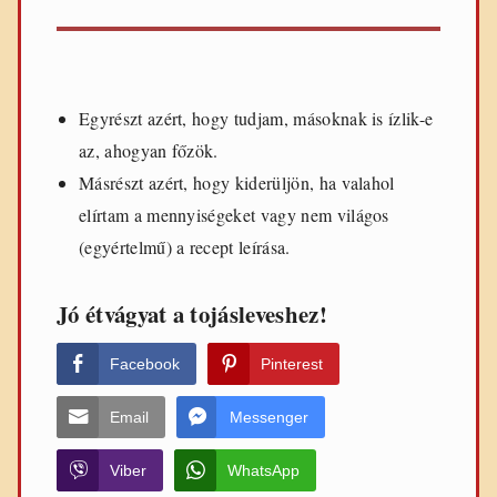
Egyrészt azért, hogy tudjam, másoknak is ízlik-e
az, ahogyan főzök.
Másrészt azért, hogy kiderüljön, ha valahol
elírtam a mennyiségeket vagy nem világos
(egyértelmű) a recept leírása.
Jó étvágyat a tojásleveshez!
Facebook
Pinterest
Email
Messenger
Viber
WhatsApp