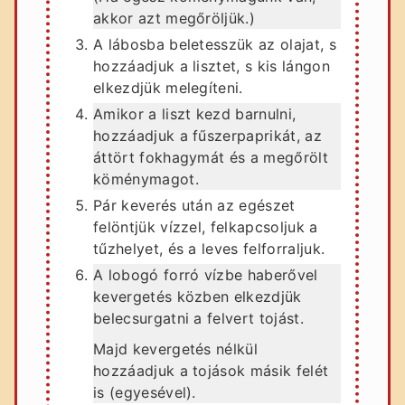
akkor azt megőröljük.)
A lábosba beletesszük az olajat, s
hozzáadjuk a lisztet, s kis lángon
elkezdjük melegíteni.
Amikor a liszt kezd barnulni,
hozzáadjuk a fűszerpaprikát, az
áttört fokhagymát és a megőrölt
köménymagot.
Pár keverés után az egészet
felöntjük vízzel, felkapcsoljuk a
tűzhelyet, és a leves felforraljuk.
A lobogó forró vízbe haberővel
kevergetés közben elkezdjük
belecsurgatni a felvert tojást.
Majd kevergetés nélkül
hozzáadjuk a tojások másik felét
is (egyesével).