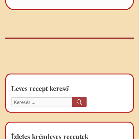
Leves recept kereső
KERESÉS
Keresett
recept:
Ízletes krémleves receptek