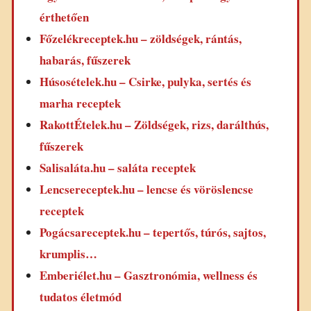
érthetően
Főzelékreceptek.hu – zöldségek, rántás,
habarás, fűszerek
Húsosételek.hu – Csirke, pulyka, sertés és
marha receptek
RakottÉtelek.hu – Zöldségek, rizs, darálthús,
fűszerek
Salisaláta.hu – saláta receptek
Lencsereceptek.hu – lencse és vöröslencse
receptek
Pogácsareceptek.hu – tepertős, túrós, sajtos,
krumplis…
Emberiélet.hu – Gasztronómia, wellness és
tudatos életmód