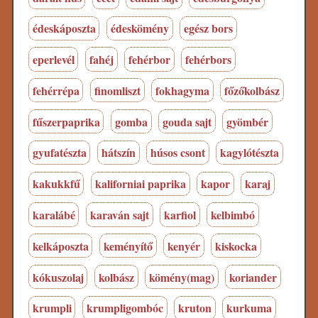
édeskáposzta
édeskömény
egész bors
eperlevél
fahéj
fehérbor
fehérbors
fehérrépa
finomliszt
fokhagyma
főzőkolbász
fűszerpaprika
gomba
gouda sajt
gyömbér
gyufatészta
hátszín
húsos csont
kagylótészta
kakukkfű
kaliforniai paprika
kapor
karaj
karalábé
karaván sajt
karfiol
kelbimbó
kelkáposzta
keményítő
kenyér
kiskocka
kókuszolaj
kolbász
kömény(mag)
koriander
krumpli
krumpligombóc
kruton
kurkuma