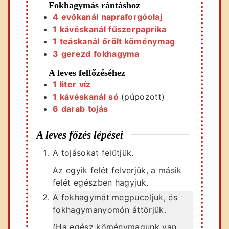
Fokhagymás rántáshoz
4
evőkanál
napraforgóolaj
1
kávéskanál
fűszerpaprika
1
teáskanál
őrölt köménymag
3
gerezd
fokhagyma
A leves felfőzéséhez
1
liter
víz
1
kávéskanál
só
(púpozott)
6
darab
tojás
A leves főzés lépései
A tojásokat felütjük.
Az egyik felét felverjük, a másik
felét egészben hagyjuk.
A fokhagymát megpucoljuk, és
fokhagymanyomón áttörjük.
(Ha egész köménymagunk van,