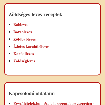
Zöldséges leves receptek
Bableves
Borsóleves
Zöldbableves
Ízletes karalábéleves
Karfiolleves
Zöldségleves
Kapcsolódó oldalaim
Egytálételek.hu – ételek, receptek egyszerűen s