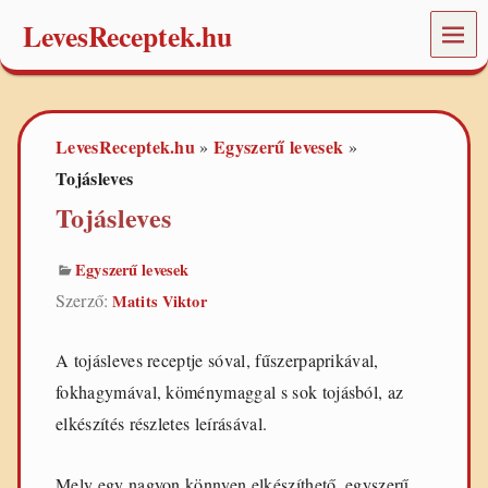
LevesReceptek.hu
MEN
Ü
L
e
v
LevesReceptek.hu
Egyszerű levesek
»
»
e
s
Tojásleves
e
Tojásleves
k
,
r
Egyszerű levesek
e
c
Szerző:
Matits Viktor
e
p
t
A tojásleves receptje sóval, fűszerpaprikával,
e
fokhagymával, köménymaggal s sok tojásból, az
k
,
elkészítés részletes leírásával.
ö
t
l
Mely egy nagyon könnyen elkészíthető, egyszerű