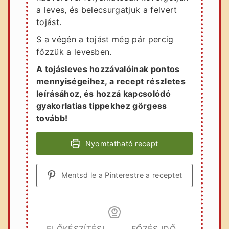
a leves, és belecsurgatjuk a felvert
tojást.
S a végén a tojást még pár percig
főzzük a levesben.
A tojásleves hozzávalóinak pontos
mennyiségeihez, a recept részletes
leírásához, és hozzá kapcsolódó
gyakorlatias tippekhez görgess
tovább!
Nyomtatható recept
Mentsd le a Pinterestre a receptet
ELŐKÉSZÍTÉSI
FŐZÉS IDŐ