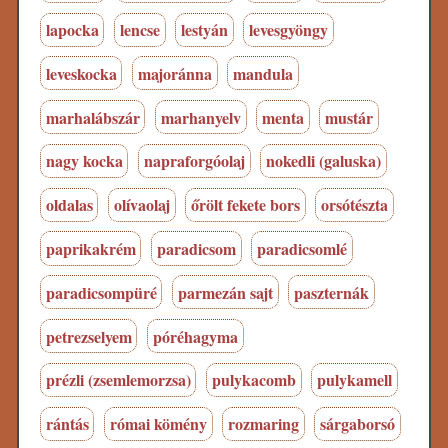
lapocka
lencse
lestyán
levesgyöngy
leveskocka
majoránna
mandula
marhalábszár
marhanyelv
menta
mustár
nagy kocka
napraforgóolaj
nokedli (galuska)
oldalas
olívaolaj
őrölt fekete bors
orsótészta
paprikakrém
paradicsom
paradicsomlé
paradicsompüré
parmezán sajt
paszternák
petrezselyem
póréhagyma
prézli (zsemlemorzsa)
pulykacomb
pulykamell
rántás
római kömény
rozmaring
sárgaborsó