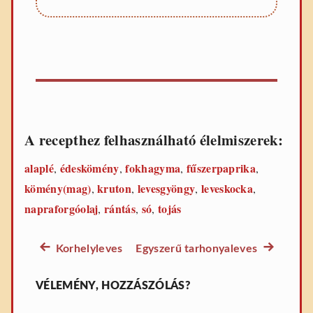
A recepthez felhasználható élelmiszerek:
alaplé
édeskömény
fokhagyma
fűszerpaprika
,
,
,
,
kömény(mag)
kruton
levesgyöngy
leveskocka
,
,
,
,
napraforgóolaj
rántás
só
tojás
,
,
,
Előző
Következő
Korhelyleves
Egyszerű tarhonyaleves
Bejegyzés
leves
leves
navigáció
recept:
recept:
VÉLEMÉNY, HOZZÁSZÓLÁS?