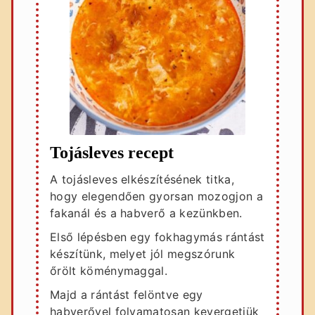
Tojásleves recept
A tojásleves elkészítésének titka,
hogy elegendően gyorsan mozogjon a
fakanál és a habverő a kezünkben.
Első lépésben egy fokhagymás rántást
készítünk, melyet jól megszórunk
őrölt köménymaggal.
Majd a rántást felöntve egy
habverővel folyamatosan kevergetjük