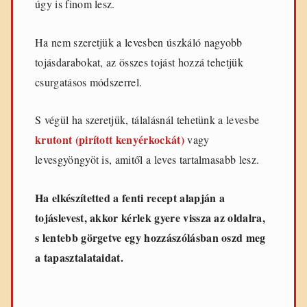
úgy is finom lesz.
Ha nem szeretjük a levesben úszkáló nagyobb
tojásdarabokat, az összes tojást hozzá tehetjük
csurgatásos módszerrel.
S végül ha szeretjük, tálalásnál tehetünk a levesbe
krutont (pirított kenyérkockát)
vagy
levesgyöngyöt is, amitől a leves tartalmasabb lesz.
Ha elkészítetted a fenti recept alapján a
tojáslevest, akkor kérlek gyere vissza az oldalra,
s lentebb görgetve egy hozzászólásban oszd meg
a tapasztalataidat.