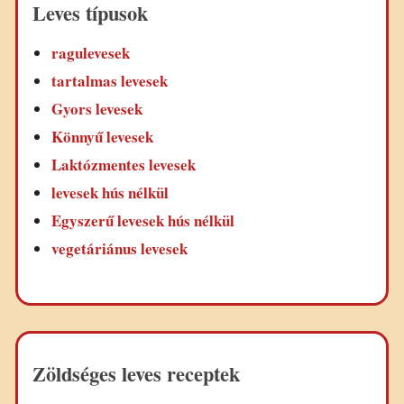
Leves típusok
ragulevesek
tartalmas levesek
Gyors levesek
Könnyű levesek
Laktózmentes levesek
levesek hús nélkül
Egyszerű levesek hús nélkül
vegetáriánus levesek
Zöldséges leves receptek