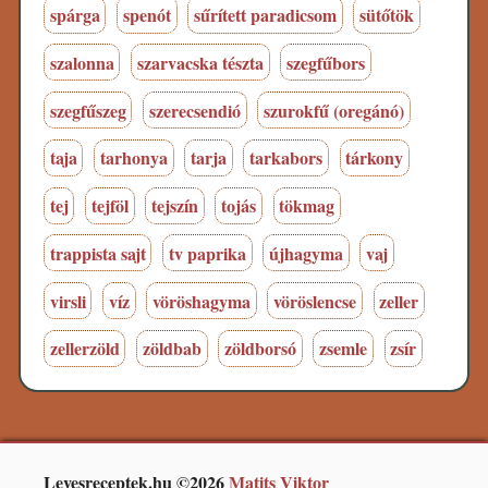
spárga
spenót
sűrített paradicsom
sütőtök
szalonna
szarvacska tészta
szegfűbors
szegfűszeg
szerecsendió
szurokfű (oregánó)
taja
tarhonya
tarja
tarkabors
tárkony
tej
tejföl
tejszín
tojás
tökmag
trappista sajt
tv paprika
újhagyma
vaj
virsli
víz
vöröshagyma
vöröslencse
zeller
zellerzöld
zöldbab
zöldborsó
zsemle
zsír
Levesreceptek.hu ©2026
Matits Viktor