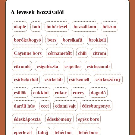
A levesek hozzávalói
alaplé
bab
babérlevél
bazsalikom
bélszín
borókabogyó
bors
borsikafű
brokkoli
Cayenne bors
cérnametélt
chili
citrom
citromlé
csigatészta
csipetke
csirkecomb
csirkefarhát
csirkeláb
csirkemell
csirkeszárny
csülök
cukkini
cukor
curry
dagadó
darált hús
ecet
edami sajt
édesburgonya
édeskáposzta
édeskömény
egész bors
eperlevél
fahéj
fehérbor
fehérbors