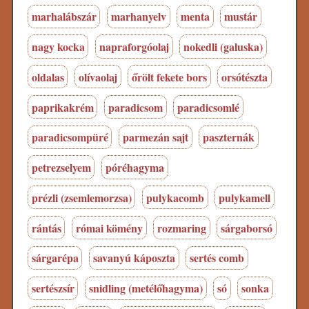
marhalábszár
marhanyelv
menta
mustár
nagy kocka
napraforgóolaj
nokedli (galuska)
oldalas
olívaolaj
őrölt fekete bors
orsótészta
paprikakrém
paradicsom
paradicsomlé
paradicsompüré
parmezán sajt
paszternák
petrezselyem
póréhagyma
prézli (zsemlemorzsa)
pulykacomb
pulykamell
rántás
római kömény
rozmaring
sárgaborsó
sárgarépa
savanyú káposzta
sertés comb
sertészsír
snidling (metélőhagyma)
só
sonka