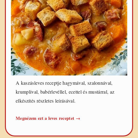
e
t
e
k
A kaszásleves receptje hagymával, szalonnával,
krumplival, babérlevéllel, ecettel és mustárral, az
elkészítés részletes leírásával.
Kaszásleves
Megnézem ezt a leves receptet
→