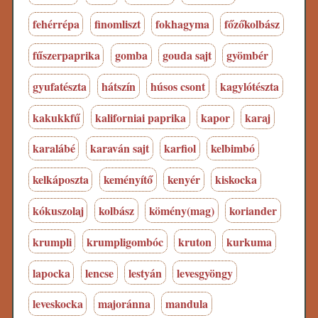
fehérrépa
finomliszt
fokhagyma
főzőkolbász
fűszerpaprika
gomba
gouda sajt
gyömbér
gyufatészta
hátszín
húsos csont
kagylótészta
kakukkfű
kaliforniai paprika
kapor
karaj
karalábé
karaván sajt
karfiol
kelbimbó
kelkáposzta
keményítő
kenyér
kiskocka
kókuszolaj
kolbász
kömény(mag)
koriander
krumpli
krumpligombóc
kruton
kurkuma
lapocka
lencse
lestyán
levesgyöngy
leveskocka
majoránna
mandula