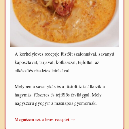
A korhelyleves receptje füstölt szalonnával, savanyú
káposztával, tarjával, kolbásszal, tejföllel, az
elkészítés részletes leírásával.
Melyben a savanykás és a füstölt íz találkozik a
hagymás, fűszeres és tejfölös ízvilággal. Mely
nagyszerű gyógyír a másnapos gyomornak.
Korhelyleves
Megnézem ezt a leves receptet
→