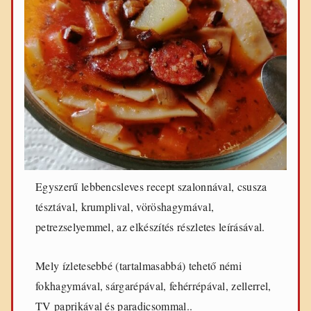
e
t
e
k
Egyszerű lebbencsleves recept szalonnával, csusza
tésztával, krumplival, vöröshagymával,
petrezselyemmel, az elkészítés részletes leírásával.
Mely ízletesebbé (tartalmasabbá) tehető némi
fokhagymával, sárgarépával, fehérrépával, zellerrel,
TV paprikával és paradicsommal..