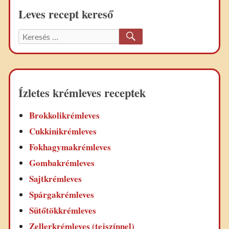
Leves recept kereső
KERESÉS
Keresett
recept:
Ízletes krémleves receptek
Brokkolikrémleves
Cukkinikrémleves
Fokhagymakrémleves
Gombakrémleves
Sajtkrémleves
Spárgakrémleves
Sütőtökkrémleves
Zellerkrémleves (tejszínnel)