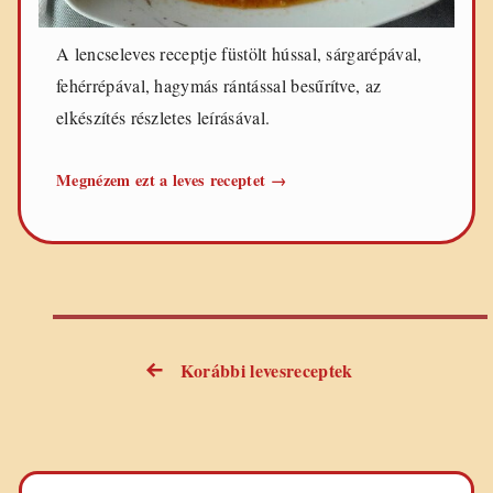
A lencseleves receptje füstölt hússal, sárgarépával,
fehérrépával, hagymás rántással besűrítve, az
elkészítés részletes leírásával.
Lencseleves
Megnézem ezt a leves receptet
→
füstölt
hússal
Korábbi levesreceptek
Bejegyzés
navigáció