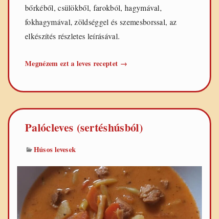
bőrkéből, csülökből, farokból, hagymával,
fokhagymával, zöldséggel és szemesborssal, az
elkészítés részletes leírásával.
Klasszikus
Megnézem ezt a leves receptet
→
kocsonya
Palócleves (sertéshúsból)
Húsos levesek