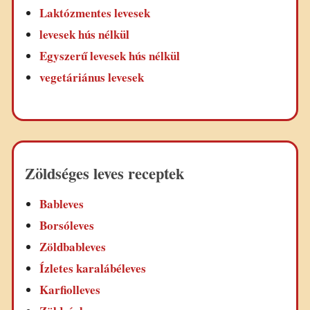
Laktózmentes levesek
levesek hús nélkül
Egyszerű levesek hús nélkül
vegetáriánus levesek
Zöldséges leves receptek
Bableves
Borsóleves
Zöldbableves
Ízletes karalábéleves
Karfiolleves