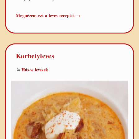
Egyszerű
Megnézem ezt a leves receptet
→
lebbencsleves
Korhelyleves
Húsos levesek