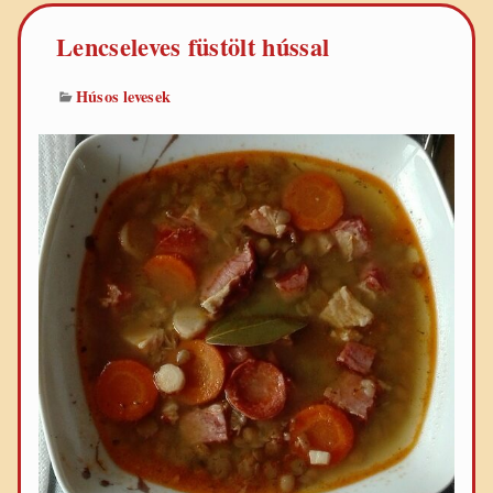
Lencseleves füstölt hússal
Húsos levesek