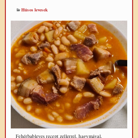
Húsos levesek
Fehérbableves recept zellerrel, hagymával,