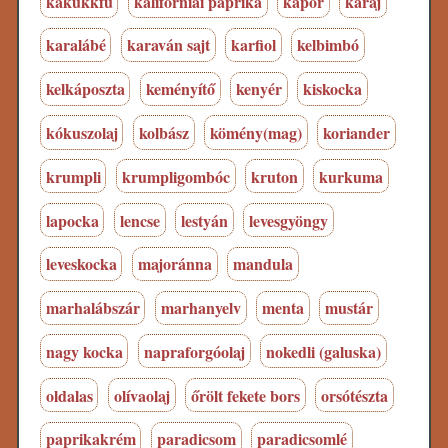
kakukkfű
kaliforniai paprika
kapor
karaj
karalábé
karaván sajt
karfiol
kelbimbó
kelkáposzta
keményítő
kenyér
kiskocka
kókuszolaj
kolbász
kömény(mag)
koriander
krumpli
krumpligombóc
kruton
kurkuma
lapocka
lencse
lestyán
levesgyöngy
leveskocka
majoránna
mandula
marhalábszár
marhanyelv
menta
mustár
nagy kocka
napraforgóolaj
nokedli (galuska)
oldalas
olívaolaj
őrölt fekete bors
orsótészta
paprikakrém
paradicsom
paradicsomlé