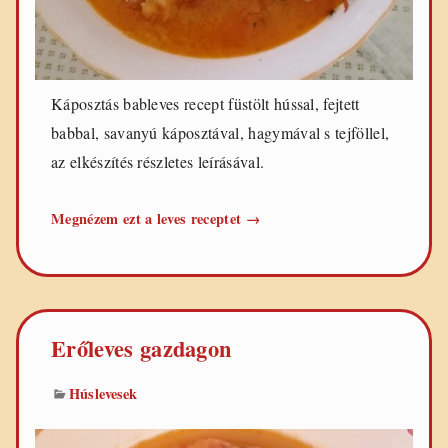
Káposztás bableves recept füstölt hússal, fejtett
babbal, savanyú káposztával, hagymával s tejföllel,
az elkészítés részletes leírásával.
Káposztás
Megnézem ezt a leves receptet
→
bableves
Erőleves gazdagon
Húslevesek