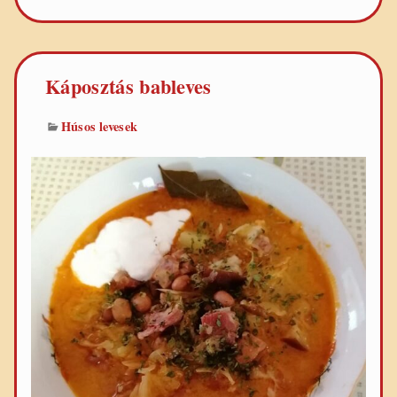
Káposztás bableves
Húsos levesek