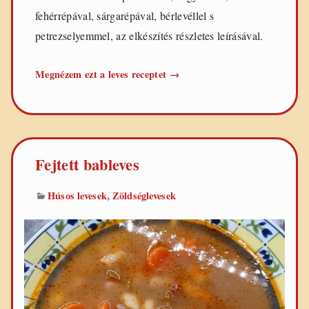
fehérrépával, sárgarépával, bérlevéllel s
petrezselyemmel, az elkészítés részletes leírásával.
Fehérbab
Megnézem ezt a leves receptet
→
leves
Fejtett bableves
,
Húsos levesek
Zöldséglevesek