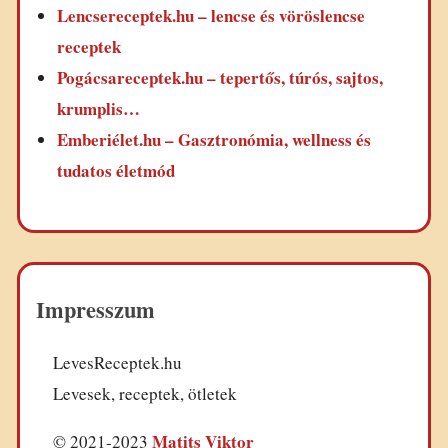
Lencsereceptek.hu – lencse és vöröslencse
receptek
Pogácsareceptek.hu – tepertős, túrós, sajtos,
krumplis…
Emberiélet.hu – Gasztronómia, wellness és
tudatos életmód
Impresszum
LevesReceptek.hu
Levesek, receptek, ötletek
Matits Viktor
© 2021-2023