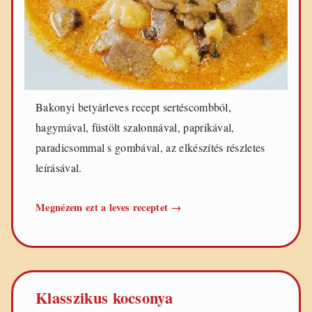
Bakonyi betyárleves recept sertéscombból,
hagymával, füstölt szalonnával, paprikával,
paradicsommal s gombával, az elkészítés részletes
leírásával.
Bakonyi
Megnézem ezt a leves receptet
→
betyárleves
Klasszikus kocsonya