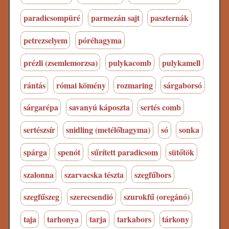
paradicsompüré
parmezán sajt
paszternák
petrezselyem
póréhagyma
prézli (zsemlemorzsa)
pulykacomb
pulykamell
rántás
római kömény
rozmaring
sárgaborsó
sárgarépa
savanyú káposzta
sertés comb
sertészsír
snidling (metélőhagyma)
só
sonka
spárga
spenót
sűrített paradicsom
sütőtök
szalonna
szarvacska tészta
szegfűbors
szegfűszeg
szerecsendió
szurokfű (oregánó)
taja
tarhonya
tarja
tarkabors
tárkony