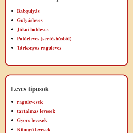
Babgulyás
Gulyásleves
Jókai bableves
Palócleves (sertéshúsból)
Tárkonyos raguleves
Leves típusok
ragulevesek
tartalmas levesek
Gyors levesek
Könnyű levesek