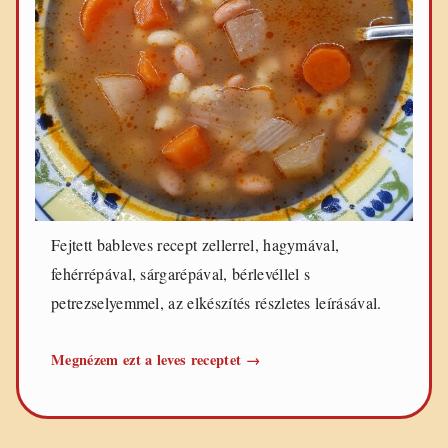
Fejtett bableves recept zellerrel, hagymával,
fehérrépával, sárgarépával, bérlevéllel s
petrezselyemmel, az elkészítés részletes leírásával.
Fejtett
Megnézem ezt a leves receptet
→
bableves