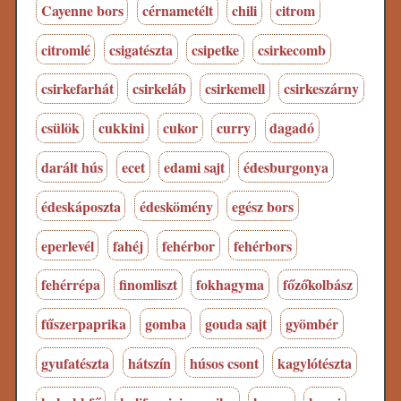
Cayenne bors
cérnametélt
chili
citrom
citromlé
csigatészta
csipetke
csirkecomb
csirkefarhát
csirkeláb
csirkemell
csirkeszárny
csülök
cukkini
cukor
curry
dagadó
darált hús
ecet
edami sajt
édesburgonya
édeskáposzta
édeskömény
egész bors
eperlevél
fahéj
fehérbor
fehérbors
fehérrépa
finomliszt
fokhagyma
főzőkolbász
fűszerpaprika
gomba
gouda sajt
gyömbér
gyufatészta
hátszín
húsos csont
kagylótészta