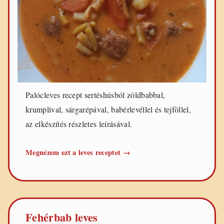
Palócleves recept sertéshúsból zöldbabbal,
krumplival, sárgarépával, babérlevéllel és tejföllel,
az elkészítés részletes leírásával.
Palócleves
Megnézem ezt a leves receptet
→
(sertéshúsból)
Fehérbab leves