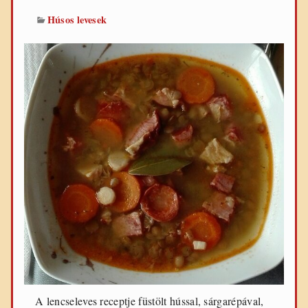
Húsos levesek
A lencseleves receptje füstölt hússal, sárgarépával,