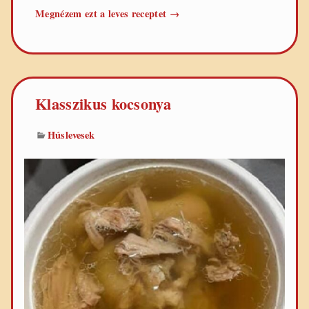
Velőscsont
Megnézem ezt a leves receptet
→
leves
Klasszikus kocsonya
Húslevesek