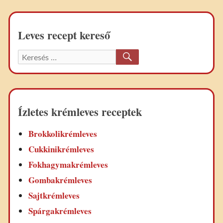
Leves recept kereső
KERESÉS
Keresett
recept:
Ízletes krémleves receptek
Brokkolikrémleves
Cukkinikrémleves
Fokhagymakrémleves
Gombakrémleves
Sajtkrémleves
Spárgakrémleves