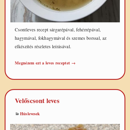
Csontleves recept sárgarépával, fehérrépával,
hagymával, fokhagymával és szemes borssal, az
elkészítés részletes leírásával.
Csontleves
Megnézem ezt a leves receptet
→
Velőscsont leves
Húslevesek