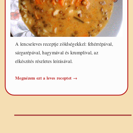
A lencseleves receptje zöldségekkel: fehérrépával,
sárgarépával, hagymával és krumplival, az
elkészítés részletes leírásával.
Zöldséges
Megnézem ezt a leves receptet
→
lencseleves