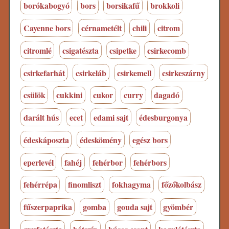
borókabogyó
bors
borsikafű
brokkoli
Cayenne bors
cérnametélt
chili
citrom
citromlé
csigatészta
csipetke
csirkecomb
csirkefarhát
csirkeláb
csirkemell
csirkeszárny
csülök
cukkini
cukor
curry
dagadó
darált hús
ecet
edami sajt
édesburgonya
édeskáposzta
édeskömény
egész bors
eperlevél
fahéj
fehérbor
fehérbors
fehérrépa
finomliszt
fokhagyma
főzőkolbász
fűszerpaprika
gomba
gouda sajt
gyömbér