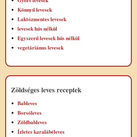
Gyors levesek
Könnyű levesek
Laktózmentes levesek
levesek hús nélkül
Egyszerű levesek hús nélkül
vegetáriánus levesek
Zöldséges leves receptek
Bableves
Borsóleves
Zöldbableves
Ízletes karalábéleves