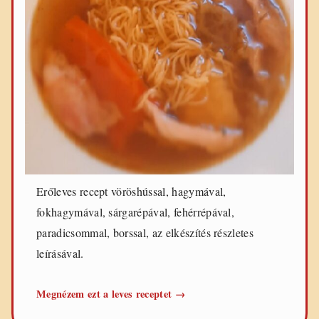
e
t
e
k
Erőleves recept vöröshússal, hagymával,
fokhagymával, sárgarépával, fehérrépával,
paradicsommal, borssal, az elkészítés részletes
leírásával.
Erőleves
Megnézem ezt a leves receptet
→
gazdagon