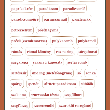
paprikakrém
paradicsom
paradicsomlé
paradicsompüré
parmezán sajt
paszternák
petrezselyem
póréhagyma
prézli (zsemlemorzsa)
pulykacomb
pulykamell
rántás
római kömény
rozmaring
sárgaborsó
sárgarépa
savanyú káposzta
sertés comb
sertészsír
snidling (metélőhagyma)
só
sonka
spárga
spenót
sűrített paradicsom
sütőtök
szalonna
szarvacska tészta
szegfűbors
szegfűszeg
szerecsendió
szurokfű (oregánó)