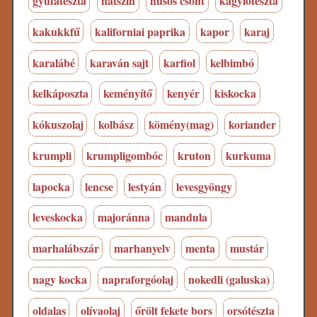
gyufatészta
hátszín
húsos csont
kagylótészta
kakukkfű
kaliforniai paprika
kapor
karaj
karalábé
karaván sajt
karfiol
kelbimbó
kelkáposzta
keményítő
kenyér
kiskocka
kókuszolaj
kolbász
kömény(mag)
koriander
krumpli
krumpligombóc
kruton
kurkuma
lapocka
lencse
lestyán
levesgyöngy
leveskocka
majoránna
mandula
marhalábszár
marhanyelv
menta
mustár
nagy kocka
napraforgóolaj
nokedli (galuska)
oldalas
olívaolaj
őrölt fekete bors
orsótészta