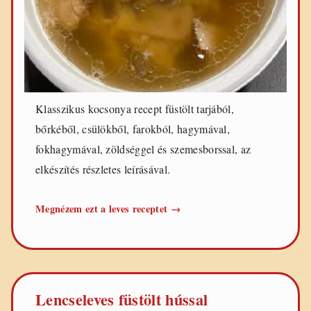
Klasszikus kocsonya recept füstölt tarjából,
bőrkéből, csülökből, farokból, hagymával,
fokhagymával, zöldséggel és szemesborssal, az
elkészítés részletes leírásával.
Klasszikus
Megnézem ezt a leves receptet
→
kocsonya
Lencseleves füstölt hússal