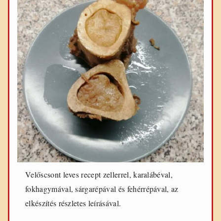
Velőscsont leves recept zellerrel, karalábéval,
fokhagymával, sárgarépával és fehérrépával, az
elkészítés részletes leírásával.