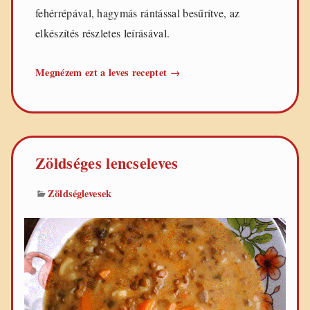
fehérrépával, hagymás rántással besűrítve, az
elkészítés részletes leírásával.
Lencseleves
Megnézem ezt a leves receptet
→
füstölt
hússal
Zöldséges lencseleves
Zöldséglevesek