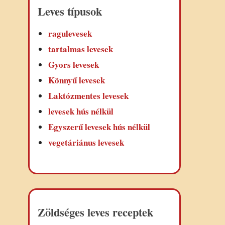
Leves típusok
ragulevesek
tartalmas levesek
Gyors levesek
Könnyű levesek
Laktózmentes levesek
levesek hús nélkül
Egyszerű levesek hús nélkül
vegetáriánus levesek
Zöldséges leves receptek