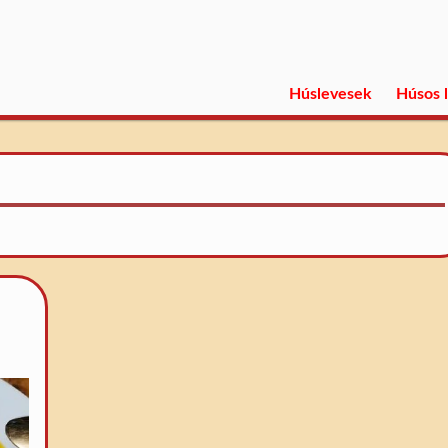
Húslevesek
Húsos 