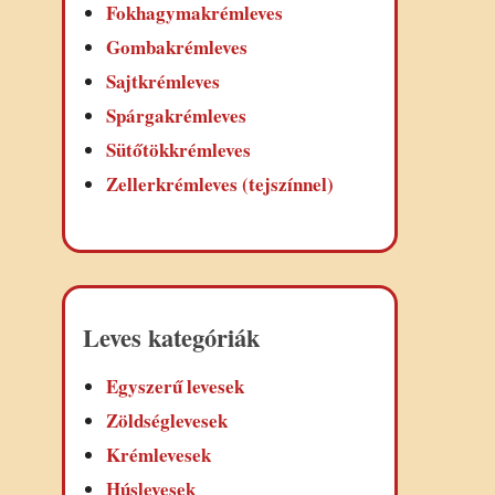
Fokhagymakrémleves
Gombakrémleves
Sajtkrémleves
Spárgakrémleves
Sütőtökkrémleves
Zellerkrémleves (tejszínnel)
Leves kategóriák
Egyszerű levesek
Zöldséglevesek
Krémlevesek
Húslevesek