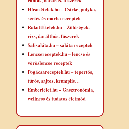
rántás, habarás, fűszerek
Húsosételek.hu – Csirke, pulyka,
sertés és marha receptek
RakottÉtelek.hu – Zöldségek,
rizs, darálthús, fűszerek
Salisaláta.hu – saláta receptek
Lencsereceptek.hu – lencse és
vöröslencse receptek
Pogácsareceptek.hu – tepertős,
túrós, sajtos, krumplis…
Emberiélet.hu – Gasztronómia,
wellness és tudatos életmód