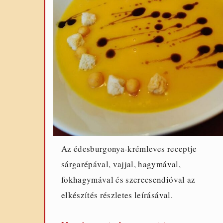
Az édesburgonya-krémleves receptje
sárgarépával, vajjal, hagymával,
fokhagymával és szerecsendióval az
elkészítés részletes leírásával.