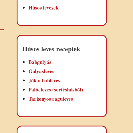
Húsos levesek
Húsos leves receptek
Babgulyás
Gulyásleves
Jókai bableves
Palócleves (sertéshúsból)
Tárkonyos raguleves