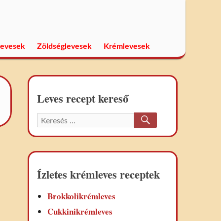
levesek
Zöldséglevesek
Krémlevesek
Leves recept kereső
KERESÉS
Keresett
recept:
Ízletes krémleves receptek
Brokkolikrémleves
Cukkinikrémleves