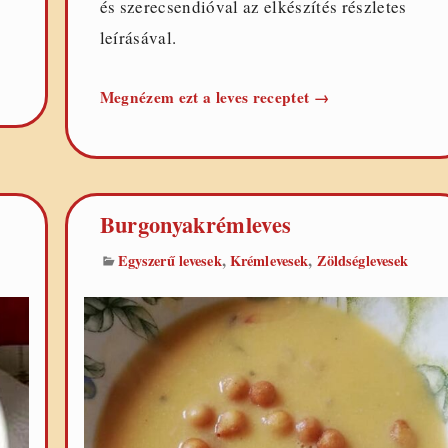
és szerecsendióval az elkészítés részletes
leírásával.
Cukkinikrémleves
Megnézem ezt a leves receptet
→
Burgonyakrémleves
,
,
Egyszerű levesek
Krémlevesek
Zöldséglevesek