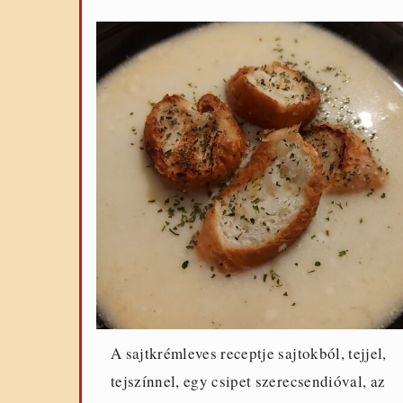
A sajtkrémleves receptje sajtokból, tejjel,
tejszínnel, egy csipet szerecsendióval, az