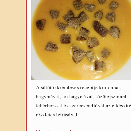
A sütőtökkrémleves receptje krutonnal,
hagymával, fokhagymával, főzőtejszínnel,
fehérborssal és szerecsendióval az elkészít
részletes leírásával.