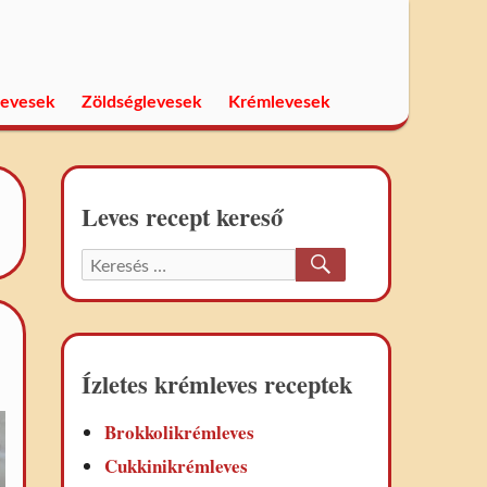
levesek
Zöldséglevesek
Krémlevesek
Leves recept kereső
KERESÉS
Keresett
recept:
Ízletes krémleves receptek
Brokkolikrémleves
Cukkinikrémleves