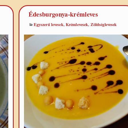
Édesburgonya-krémleves
,
,
Egyszerű levesek
Krémlevesek
Zöldséglevesek