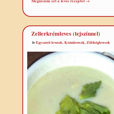
Sütőtökkrémlev
Megnézem ezt a leves receptet
→
Zellerkrémleves (tejszínnel)
,
,
Egyszerű levesek
Krémlevesek
Zöldséglevesek