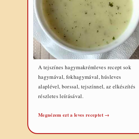
A tejszínes hagymakrémleves recept sok
hagymával, fokhagymával, húsleves
alaplével, borssal, tejszínnel, az elkészítés
részletes leírásával.
Hagymakrémle
Megnézem ezt a leves receptet
→
tejszínnel