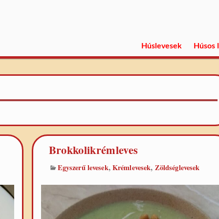
Húslevesek
Húsos 
Brokkolikrémleves
,
,
Egyszerű levesek
Krémlevesek
Zöldséglevesek