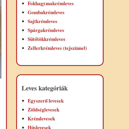
Fokhagymakrémleves
Gombakrémleves
Sajtkrémleves
Spárgakrémleves
Sütőtökkrémleves
Zellerkrémleves (tejszínnel)
Leves kategóriák
Egyszerű levesek
Zöldséglevesek
Krémlevesek
Húslevesek