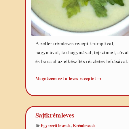
A zellerkrémleves recept krumplival,
hagymával, fokhagymával, tejszínnel, sóval
és borssal az elkészítés részletes leírásával.
Zellerkrémleve
Megnézem ezt a leves receptet
→
(tejszínnel)
Sajtkrémleves
,
Egyszerű levesek
Krémlevesek