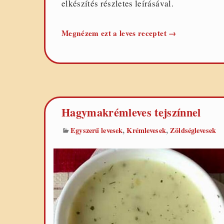
elkészítés részletes leírásával.
Sajtkrémleves
Megnézem ezt a leves receptet
→
Hagymakrémleves tejszínnel
,
,
Egyszerű levesek
Krémlevesek
Zöldséglevesek