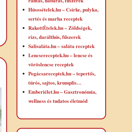
rántás, habarás, fűszerek
Húsosételek.hu – Csirke, pulyka,
sertés és marha receptek
RakottÉtelek.hu – Zöldségek,
rizs, darálthús, fűszerek
Salisaláta.hu – saláta receptek
Lencsereceptek.hu – lencse és
vöröslencse receptek
Pogácsareceptek.hu – tepertős,
túrós, sajtos, krumplis…
Emberiélet.hu – Gasztronómia,
wellness és tudatos életmód