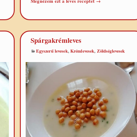
es
Brokkolikrémleves
Megnézem ezt a leves receptet
→
Spárgakrémleves
,
,
Egyszerű levesek
Krémlevesek
Zöldséglevesek