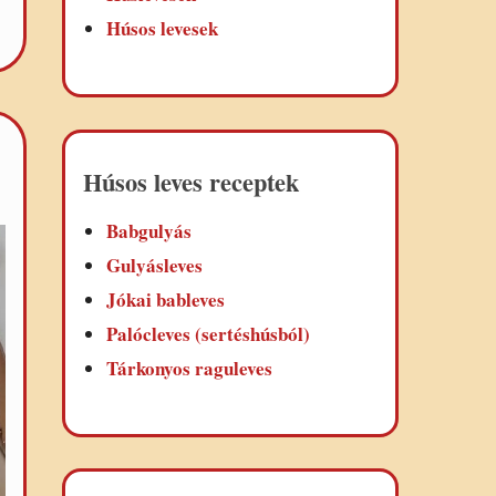
Húsos levesek
Húsos leves receptek
Babgulyás
Gulyásleves
Jókai bableves
Palócleves (sertéshúsból)
Tárkonyos raguleves