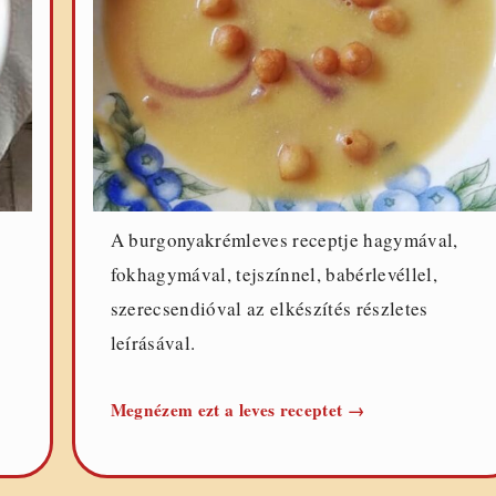
A burgonyakrémleves receptje hagymával,
fokhagymával, tejszínnel, babérlevéllel,
szerecsendióval az elkészítés részletes
leírásával.
ves
Burgonyakrémleve
Megnézem ezt a leves receptet
→