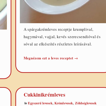
A spárgakrémleves receptje krumplival,
hagymával, vajjal, kevés szerecsendióval és
sóval az elkészítés részletes leírásával.
Spárgakrémleves
Megnézem ezt a leves receptet
→
s
Cukkinikrémleves
,
,
Egyszerű levesek
Krémlevesek
Zöldséglevesek