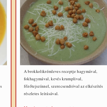
A brokkolikrémleves receptje hagymával,
fokhagymával, kevés krumplival,
és
főzőtejszínnel, szerecsendióval az elkészítés
részletes leírásával.