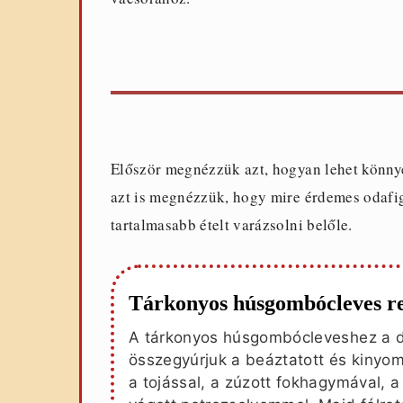
Először megnézzük azt, hogyan lehet könny
azt is megnézzük, hogy mire érdemes odafigy
tartalmasabb ételt varázsolni belőle.
Tárkonyos húsgombócleves r
A tárkonyos húsgombócleveshez a d
összegyúrjuk a beáztatott és kinyo
a tojással, a zúzott fokhagymával, a