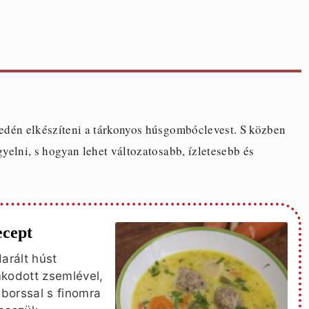
edén elkészíteni a tárkonyos húsgombóclevest. S közben
elni, s hogyan lehet változatosabb, ízletesebb és
ecept
arált húst
mkodott zsemlével,
 borssal s finomra