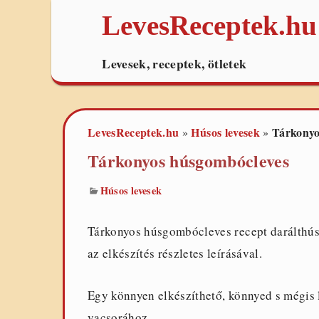
LevesReceptek.hu
Levesek, receptek, ötletek
LevesReceptek.hu
Húsos levesek
Tárkonyo
»
»
Tárkonyos húsgombócleves
Húsos levesek
Tárkonyos húsgombócleves recept darálthúsb
az elkészítés részletes leírásával.
Egy könnyen elkészíthető, könnyed s mégis 
vacsorához.