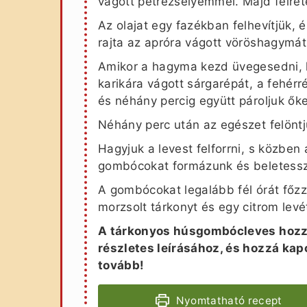
vágott petrezselyemmel. Majd félret
Az olajat egy fazékban felhevítjük, 
rajta az apróra vágott vöröshagymát
Amikor a hagyma kezd üvegesedni, 
karikára vágott sárgarépát, a fehérrép
és néhány percig együtt pároljuk őke
Néhány perc után az egészet felöntj
Hagyjuk a levest felforrni, s közbe
gombócokat formázunk és beletessz
A gombócokat legalább fél órát főzz
morzsolt tárkonyt és egy citrom levé
A tárkonyos húsgombócleves hozzá
részletes leírásához, és hozzá ka
tovább!
Nyomtatható recept