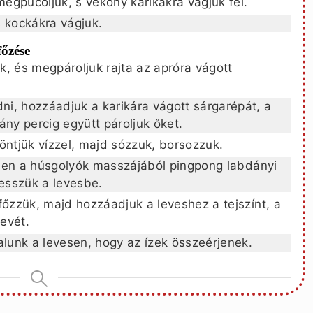
megpucoljuk, s vékony karikákra vágjuk fel.
s kockákra vágjuk.
őzése
ük, és megpároljuk rajta az apróra vágott
i, hozzáadjuk a karikára vágott sárgarépát, a
hány percig együtt pároljuk őket.
öntjük vízzel, majd sózzuk, borsozzuk.
özben a húsgolyók masszájából pingpong labdányi
esszük a levesbe.
főzzük, majd hozzáadjuk a leveshez a tejszínt, a
levét.
alunk a levesen, hogy az ízek összeérjenek.