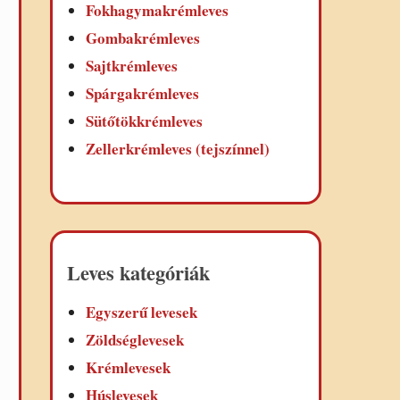
Fokhagymakrémleves
Gombakrémleves
Sajtkrémleves
Spárgakrémleves
Sütőtökkrémleves
Zellerkrémleves (tejszínnel)
Leves kategóriák
Egyszerű levesek
Zöldséglevesek
Krémlevesek
Húslevesek