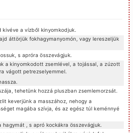
d kivéve a vízből kinyomkodjuk.
ajd áttörjük fokhagymanyomón, vagy lereszeljük
ssuk, s apróra összevágjuk.
k a kinyomkodott zsemlével, a tojással, a zúzott
ra vágott petrezselyemmel.
massza.
zája, tehetünk hozzá pluszban zsemlemorzsát.
zlit keverjünk a masszához, nehogy a
séget magába szívja, és az egész túl keménnyé
a hagymát , s apró kockákra összevágjuk.