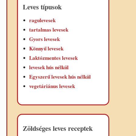
Leves típusok
ragulevesek
tartalmas levesek
Gyors levesek
Könnyű levesek
Laktózmentes levesek
levesek hús nélkül
Egyszerű levesek hús nélkül
vegetáriánus levesek
Zöldséges leves receptek