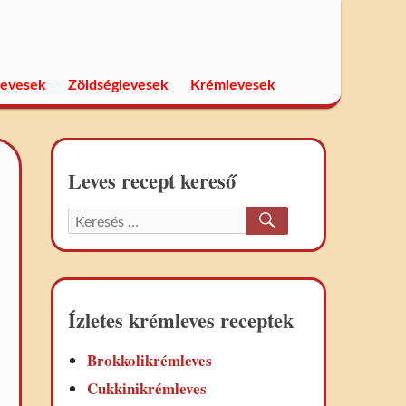
levesek
Zöldséglevesek
Krémlevesek
Leves recept kereső
KERESÉS
Keresett
recept:
Ízletes krémleves receptek
Brokkolikrémleves
Cukkinikrémleves