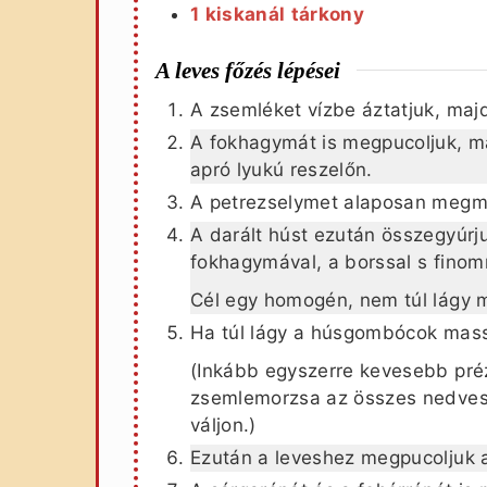
1
kiskanál
tárkony
A leves főzés lépései
A zsemléket vízbe áztatjuk, maj
A fokhagymát is megpucoljuk, m
apró lyukú reszelőn.
A petrezselymet alaposan megmo
A darált húst ezután összegyúrju
fokhagymával, a borssal s finom
Cél egy homogén, nem túl lágy 
Ha túl lágy a húsgombócok mass
(Inkább egyszerre kevesebb pré
zsemlemorzsa az összes nedves
váljon.)
Ezután a leveshez megpucoljuk 