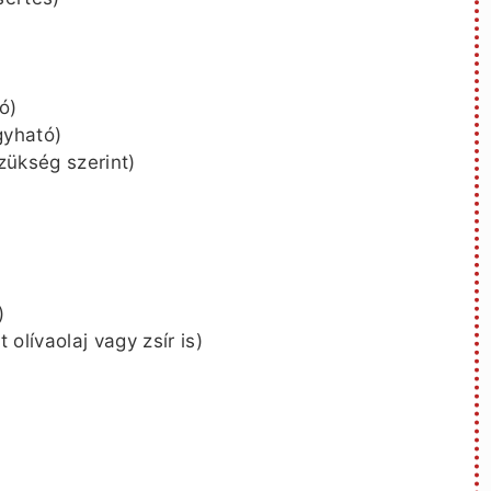
ó)
gyható)
zükség szerint)
)
t olívaolaj vagy zsír is)