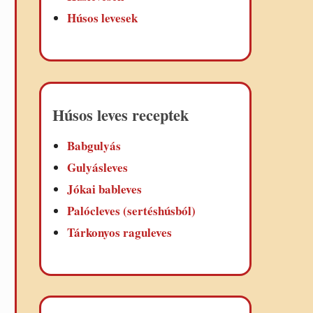
Húsos levesek
Húsos leves receptek
Babgulyás
Gulyásleves
Jókai bableves
Palócleves (sertéshúsból)
Tárkonyos raguleves