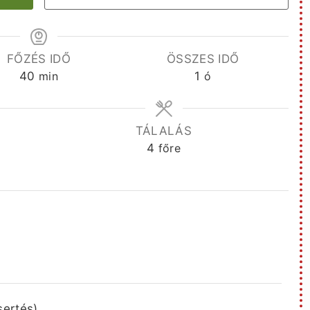
FŐZÉS IDŐ
ÖSSZES IDŐ
perc
óra
40
min
1
ó
TÁLALÁS
4
főre
sertés)