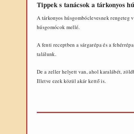
Tippek s tanácsok a tárkonyos hú
A tárkonyos húsgombóclevesnek rengeteg vál
húsgomócok mellé.
A fenti receptben a sárgarépa és a fehérrépa
találunk.
De a zeller helyett van, ahol karalábét, zöl
Illetve ezek közül akár kettő is.