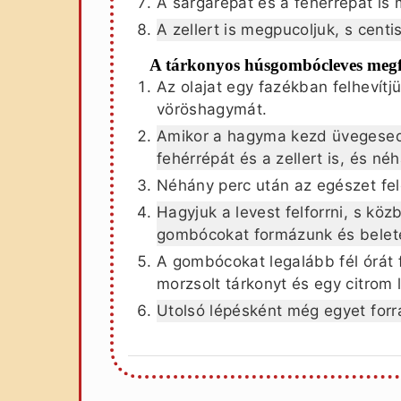
A sárgarépát és a fehérrépát is 
A zellert is megpucoljuk, s centi
A tárkonyos húsgombócleves megf
Az olajat egy fazékban felhevítj
vöröshagymát.
Amikor a hagyma kezd üvegesedn
fehérrépát és a zellert is, és né
Néhány perc után az egészet fel
Hagyjuk a levest felforrni, s k
gombócokat formázunk és belet
A gombócokat legalább fél órát 
morzsolt tárkonyt és egy citrom 
Utolsó lépésként még egyet forr