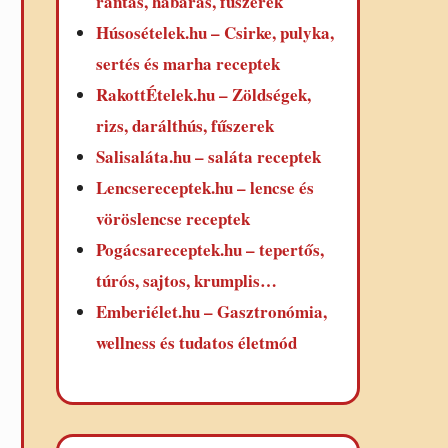
rántás, habarás, fűszerek
Húsosételek.hu – Csirke, pulyka,
sertés és marha receptek
RakottÉtelek.hu – Zöldségek,
rizs, darálthús, fűszerek
Salisaláta.hu – saláta receptek
Lencsereceptek.hu – lencse és
vöröslencse receptek
Pogácsareceptek.hu – tepertős,
túrós, sajtos, krumplis…
Emberiélet.hu – Gasztronómia,
wellness és tudatos életmód