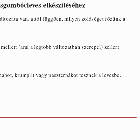
sgombócleves elkészítéséhez
tozata van, attól függően, milyen zöldséget főzünk a
 mellett (ami a legtöbb változatban szerepel) zellert
dbabot, krumplit vagy paszternákot tesznek a levesbe.