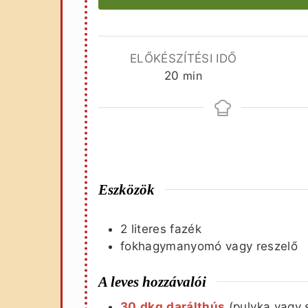
ELŐKÉSZÍTÉSI IDŐ
perc
20
min
Eszközök
2 literes fazék
fokhagymanyomó vagy reszelő
A leves hozzávalói
30
dkg
darálthús
(pulyka vagy 