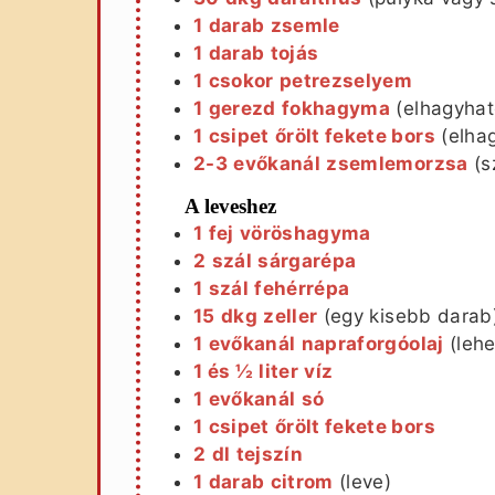
1
darab
zsemle
1
darab
tojás
1
csokor
petrezselyem
1
gerezd
fokhagyma
(elhagyhat
1
csipet
őrölt fekete bors
(elha
2-3
evőkanál
zsemlemorzsa
(s
A leveshez
1
fej
vöröshagyma
2
szál
sárgarépa
1
szál
fehérrépa
15
dkg
zeller
(egy kisebb darab
1
evőkanál
napraforgóolaj
(lehe
1 és ½
liter
víz
1
evőkanál
só
1
csipet
őrölt fekete bors
2
dl
tejszín
1
darab
citrom
(leve)