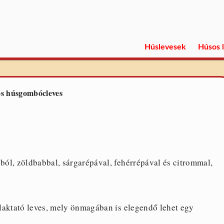
Húslevesek
Húsos 
s húsgombócleves
ól, zöldbabbal, sárgarépával, fehérrépával és citrommal,
laktató leves, mely önmagában is elegendő lehet egy