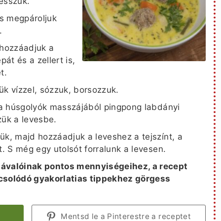
esszük.
és megpároljuk
.
hozzáadjuk a
át és a zellert is,
t.
ük vízzel, sózzuk, borsozzuk.
n a húsgolyók masszájából pingpong labdányi
ük a levesbe.
ük, majd hozzáadjuk a leveshez a tejszínt, a
t. S még egy utolsót forralunk a levesen.
valóinak pontos mennyiségeihez, a recept
pcsolódó gyakorlatias tippekhez görgess
Mentsd le a Pinterestre a receptet